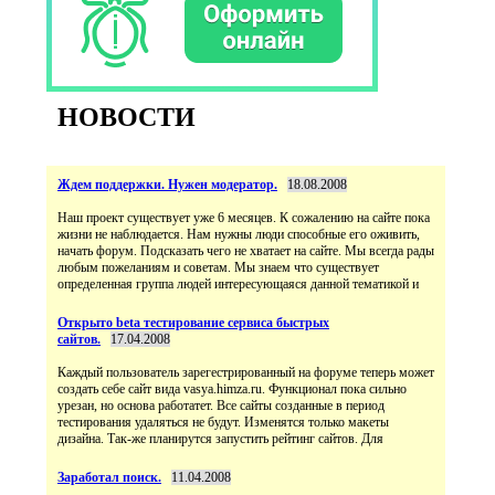
НОВОСТИ
Ждем поддержки. Нужен модератор.
18.08.2008
Наш проект существует уже 6 месяцев. К сожалению на сайте пока
жизни не наблюдается. Нам нужны люди способные его оживить,
начать форум. Подсказать чего не хватает на сайте. Мы всегда рады
любым пожеланиям и советам. Мы знаем что существует
определенная группа людей интересующаяся данной тематикой и
Открыто beta тестирование сервиса быстрых
сайтов.
17.04.2008
Каждый пользователь зарегестрированный на форуме теперь может
создать себе сайт вида vasya.himza.ru. Функционал пока сильно
урезан, но основа работатет. Все сайты созданные в период
тестирования удаляться не будут. Изменятся только макеты
дизайна. Так-же планирутся запустить рейтинг сайтов. Для
Заработал поиск.
11.04.2008