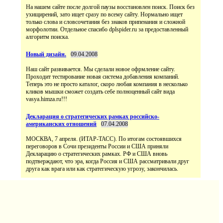
На нашем сайте после долгой паузы восстановлен поиск. Поиск без
ухищирений, зато ищет сразу по всему сайту. Нормально ищет
только слова и словсочетания без знаков припенания и сложной
морфолотии. Отдельное спасибо dplspider.ru за предоставленный
алгоритм поиска.
Новый дизайн.
09.04.2008
Наш сайт развивается. Мы сделали новое офрмление сайту.
Проходит тестирование новая система добавления компаний.
Теперь это не просто каталог, скоро любая компания в несколько
кликов мышки сможет создать себе полноценный сайт вида
vasya.himza.ru!!!
Декларация о стратегических рамках российско-
американских отношений
07.04.2008
МОСКВА, 7 апреля. (ИТАР-ТАСС). По итогам состоявшихся
переговоров в Сочи президенты России и США приняли
Декларацию о стратегических рамках. РФ и США вновь
подтверждают, что эра, когда Россия и США рассматривали друг
друга как врага или как стратегическую угрозу, закончилась.