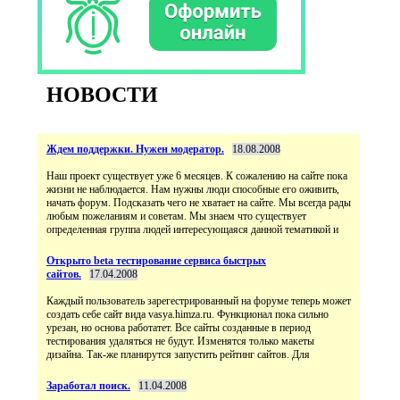
НОВОСТИ
Ждем поддержки. Нужен модератор.
18.08.2008
Наш проект существует уже 6 месяцев. К сожалению на сайте пока
жизни не наблюдается. Нам нужны люди способные его оживить,
начать форум. Подсказать чего не хватает на сайте. Мы всегда рады
любым пожеланиям и советам. Мы знаем что существует
определенная группа людей интересующаяся данной тематикой и
Открыто beta тестирование сервиса быстрых
сайтов.
17.04.2008
Каждый пользователь зарегестрированный на форуме теперь может
создать себе сайт вида vasya.himza.ru. Функционал пока сильно
урезан, но основа работатет. Все сайты созданные в период
тестирования удаляться не будут. Изменятся только макеты
дизайна. Так-же планирутся запустить рейтинг сайтов. Для
Заработал поиск.
11.04.2008