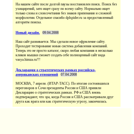
На нашем сайте после долгой паузы восстановлен поиск. Поиск без
ухищирений, зато ищет сразу по всему сайту. Нормально ищет
только слова и словсочетания без знаков припенания и сложной
морфолотии. Отдельное спасибо dplspider.ru за предоставленный
алгоритм поиска.
Новый дизайн.
09.04.2008
Наш сайт развивается. Мы сделали новое офрмление сайту.
Проходит тестирование новая система добавления компаний.
Теперь это не просто каталог, скоро любая компания в несколько
кликов мышки сможет создать себе полноценный сайт вида
vasya.himza.ru!!!
Декларация о стратегических рамках российско-
американских отношений
07.04.2008
МОСКВА, 7 апреля. (ИТАР-ТАСС). По итогам состоявшихся
переговоров в Сочи президенты России и США приняли
Декларацию о стратегических рамках. РФ и США вновь
подтверждают, что эра, когда Россия и США рассматривали друг
друга как врага или как стратегическую угрозу, закончилась.