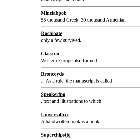
Minelabpob
55 thousand Greek, 30 thousand Armenian
Rachioate
only a few survived.
Glassuju
Western Europe also formed
Broncoyds
... As a rule, the manuscript is called
Speakerfpo
, text and illustrations to which
Universalhxc
A handwritten book is a book
Superchipstjq