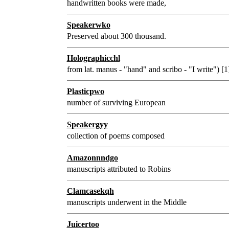
handwritten books were made,
Speakerwko
Preserved about 300 thousand.
Holographicchl
from lat. manus - "hand" and scribo - "I write") [1
Plasticpwo
number of surviving European
Speakergyy
collection of poems composed
Amazonnndgo
manuscripts attributed to Robins
Clamcasekqh
manuscripts underwent in the Middle
Juicertoo