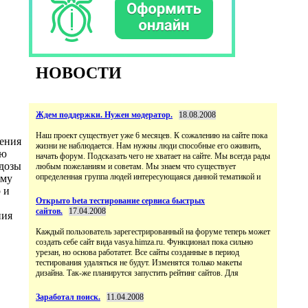
НОВОСТИ
Ждем поддержки. Нужен модератор.
18.08.2008
Наш проект существует уже 6 месяцев. К сожалению на сайте пока
ения
жизни не наблюдается. Нам нужны люди способные его оживить,
ию
начать форум. Подсказать чего не хватает на сайте. Мы всегда рады
 дозы
любым пожеланиям и советам. Мы знаем что существует
определенная группа людей интересующаяся данной тематикой и
ему
 и
Открыто beta тестирование сервиса быстрых
сайтов.
17.04.2008
ния
Каждый пользователь зарегестрированный на форуме теперь может
создать себе сайт вида vasya.himza.ru. Функционал пока сильно
урезан, но основа работатет. Все сайты созданные в период
тестирования удаляться не будут. Изменятся только макеты
дизайна. Так-же планирутся запустить рейтинг сайтов. Для
Заработал поиск.
11.04.2008