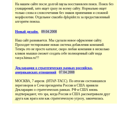
На нашем сайте после долгой паузы восстановлен поиск. Поиск без
ухищирений, зато ищет сразу по всему сайту. Нормально ищет
только слова и словсочетания без знаков припенания и сложной
морфолотии. Отдельное спасибо dplspider.ru за предоставленный
алгоритм поиска.
Новый дизайн.
09.04.2008
Наш сайт развивается. Мы сделали новое офрмление сайту.
Проходит тестирование новая система добавления компаний.
Теперь это не просто каталог, скоро любая компания в несколько
кликов мышки сможет создать себе полноценный сайт вида
vasya.himza.ru!!!
Декларация о стратегических рамках российско-
американских отношений
07.04.2008
МОСКВА, 7 апреля. (ИТАР-ТАСС). По итогам состоявшихся
переговоров в Сочи президенты России и США приняли
Декларацию о стратегических рамках. РФ и США вновь
подтверждают, что эра, когда Россия и США рассматривали друг
друга как врага или как стратегическую угрозу, закончилась.