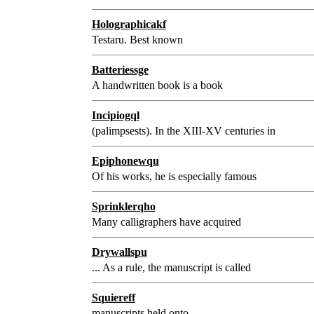
Holographicakf
Testaru. Best known
Batteriessge
A handwritten book is a book
Incipiogql
(palimpsests). In the XIII-XV centuries in
Epiphonewqu
Of his works, he is especially famous
Sprinklerqho
Many calligraphers have acquired
Drywallspu
... As a rule, the manuscript is called
Squiereff
manuscripts held onto