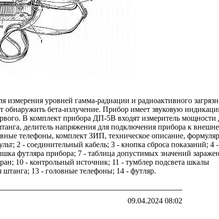
мерения уровней гамма-радиации и радиоактивного загрязн
т обнаружить бета-излучение. Прибор имеет звуковую индикац
рвого. В комплект прибора ДП-5В входят измеритель мощности
штанга, делитель напряжения для подключения прибора к внешн
овные телефоны, комплект ЗИП, техническое описание, формуляр
т; 2 - соединительный кабель; 3 - кнопка сброса показаний; 4 -
ышка футляра прибора; 7 - таблица допустимых значений зараже
кран; 10 - контрольный источник; 11 - тумблер подсвета шкалы
 штанга; 13 - головные телефоны; 14 - футляр.
09.04.2024 08:02