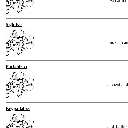
text carrier
Sighttvo
books in a
Portableivi
ancient and
Keypadabxv
and 12 tho