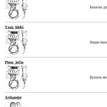
Бахилы для
Yzan_hhKi
Наши бахил
Phon_juOa
Купить меш
Artisantpt