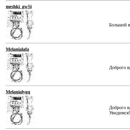
meshki_gwSi
Большой вы
Melanialafa
Доброго в
Melanialygq
Доброго в
Увидимся!