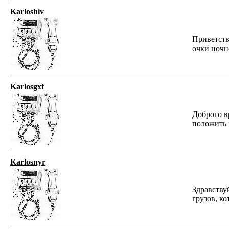
Karloshiv
Приветств
очки ночн
Karlosgxf
Доброго в
положить 
Karlosnyr
Здравству
грузов, к