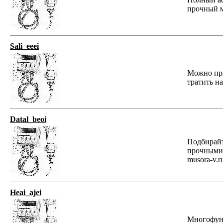
прочный м
Sali_eeei
Mожно при
тратить н
Datal_beoi
Подбирайт
прочными 
musora-v.ru
Heai_ajei
Многофунк