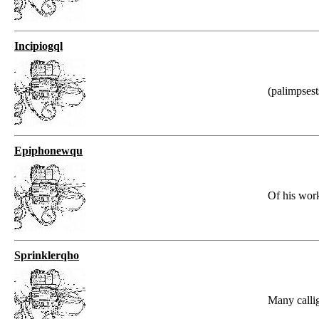
Incipiogql
(palimpsest
Epiphonewqu
Of his work
Sprinklerqho
Many calli