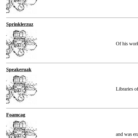
Sprinklerzuz
Of his work
Speakeruak
Libraries o
Foamcag
and was er