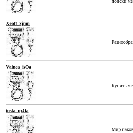
поиски ме
Xeoff_xjmn
Разнообраз
Vainea_isOa
Купить меш
insta_qzOa
Мир паков 