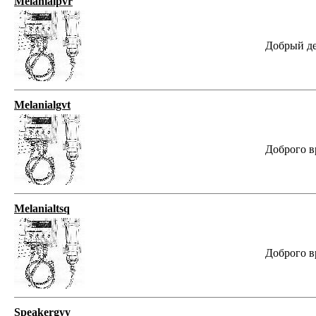
Melanialpvr
Добрый де
Melanialgvt
Доброго в
Melanialtsq
Доброго в
Speakergyy