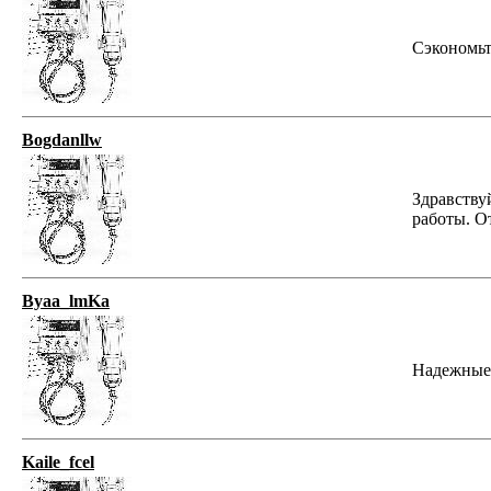
Сэкономьте
Bogdanllw
Здравству
работы. О
Byaa_lmKa
Надежные п
Kaile_fcel