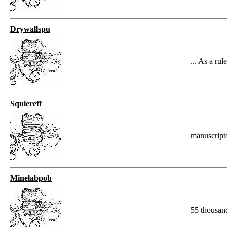
Drywallspu
... As a rul
Squiereff
manuscript
Minelabpob
55 thousan