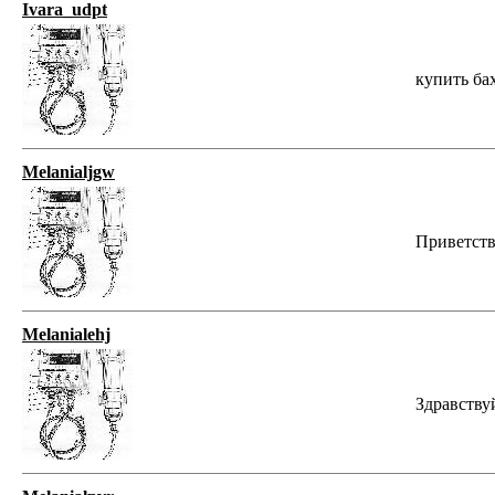
Ivara_udpt
купить бахи
Melanialjgw
Приветств
Melanialehj
Здравству