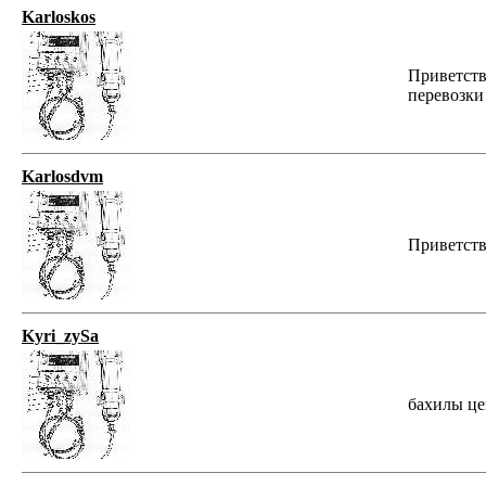
Karloskos
Приветств
перевозки
Karlosdvm
Приветств
Kyri_zySa
бахилы цена