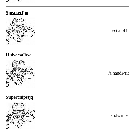
Speakerfpo
, text and i
Universalhxc
A handwrit
Superchipstjq
handwritte