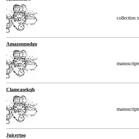
collection
Amazonnndgo
manuscripts
Clamcasekqh
manuscript
Juicertoo