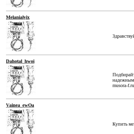
Melanialyix
Здравству
Dahotal_hwoi
Подбирайт
надежными
musora-f.ru
Vainea_ewOa
Купить меш