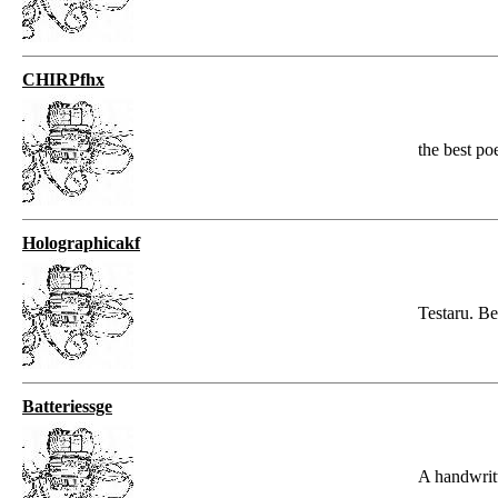
CHIRPfhx
the best poe
Holographicakf
Testaru. B
Batteriessge
A handwrit