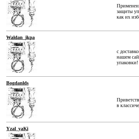
Применени
защиты уп
как их избе
Waldan_jkpa
с доставк
нашем сай
упаковки! 
Bogdanlds
Приветств
в классиче
Yzal_yaKi