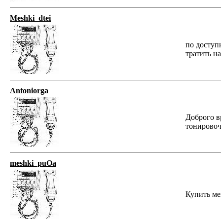
Meshki_dtei
по доступ
тратить н
Antoniorga
Доброго в
тонировоч
meshki_puOa
Купить меш