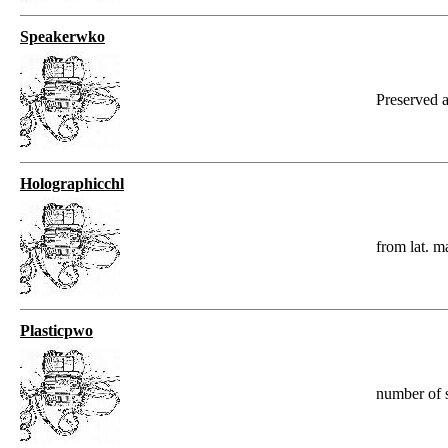
Speakerwko
Preserved 
Holographicchl
from lat. m
Plasticpwo
number of 