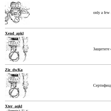
only a few 
Xend_apkl
Защитите о
Ziz_dwKa
Сертифицир
Xter_aqkl