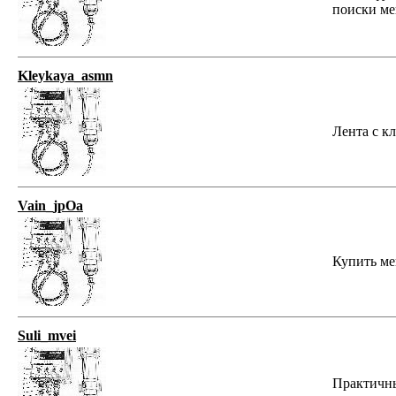
поиски ме
Kleykaya_asmn
Лента с кле
Vain_jpOa
Купить меш
Suli_mvei
Практичны