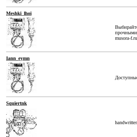
Meshki_lhoi
Выбирайте
прочными 
musora-f.ru
Iann_eymn
Доступные 
Squiertnk
handwritt