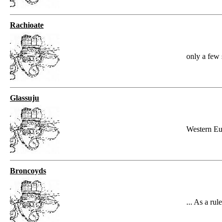
Rachioate
only a few 
Glassuju
Western Eu
Broncoyds
... As a rul