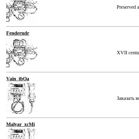
Preserved 
Fenderndr
XVII centur
Vain_tbOa
Заказать м
Malyar_xcMi