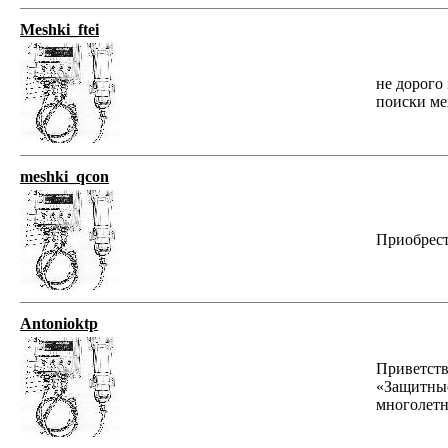
Meshki_ftei
не дорого
поиски ме
meshki_qcon
Приобрест
Antonioktp
Приветств
«Защитные
многолетн