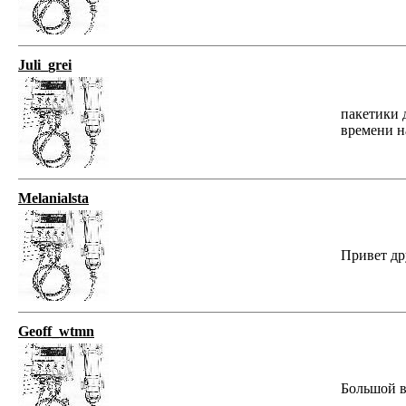
Juli_grei
пакетики 
времени н
Melanialsta
Привет др
Geoff_wtmn
Большой вы