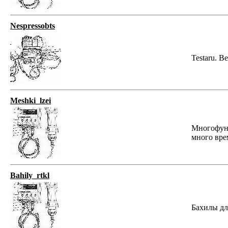
Nespressobts
Testaru. B
Meshki_lzei
Многофунк
много вре
Bahily_rtkl
Бахилы для