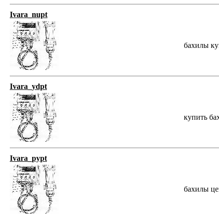
Ivara_nupt
бахилы купи
Ivara_ydpt
купить бахи
Ivara_pypt
бахилы цена