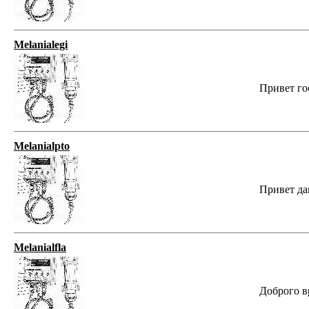
Melanialegi
Привет го
Melanialpto
Привет да
Melanialfla
Доброго в