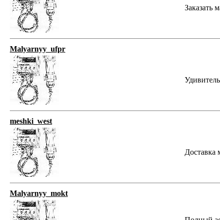
Заказать 
Malyarnyy_ufpr
Удивительн
meshki_west
Доставка м
Malyarnyy_mokt
Полный ас