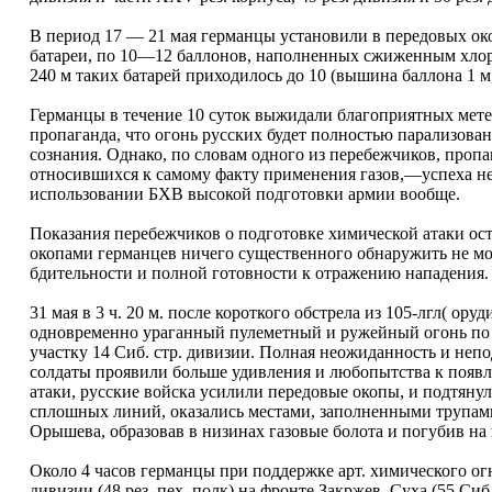
В период 17 — 21 мая германцы установили в передовых око
батареи, по 10—12 баллонов, наполненных сжиженным хлор
240 м таких батарей приходилось до 10 (вышина баллона 1 м,
Германцы в течение 10 суток выжидали благоприятных метео
пропаганда, что огонь русских будет полностью парализован
сознания. Однако, по словам одного из перебежчиков, пропа
относившихся к самому факту применения газов,—успеха не
использовании БХВ высокой подготовки армии вообще.
Показания перебежчиков о подготовке химической атаки ост
окопами германцев ничего существенного обнаружить не м
бдительности и полной готовности к отражению нападения.
31 мая в 3 ч. 20 м. после короткого обстрела из 105-лгл( ор
одновременно ураганный пулеметный и ружейный огонь по 
участку 14 Сиб. стр. дивизии. Полная неожиданность и непо
солдаты проявили больше удивления и любопытства к появле
атаки, русские войска усилили передовые окопы, и подтяну
сплошных линий, оказались местами, заполненными трупами
Орышева, образовав в низинах газовые болота и погубив на 
Около 4 часов германцы при поддержке арт. химического огня
дивизии (48 рез. пех. полк) на фронте Закржев, Суха (55 Сиб.