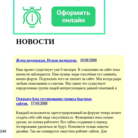
НОВОСТИ
Ждем поддержки. Нужен модератор.
18.08.2008
Наш проект существует уже 6 месяцев. К сожалению на сайте пока
жизни не наблюдается. Нам нужны люди способные его оживить,
начать форум. Подсказать чего не хватает на сайте. Мы всегда рады
любым пожеланиям и советам. Мы знаем что существует
определенная группа людей интересующаяся данной тематикой и
Открыто beta тестирование сервиса быстрых
сайтов.
17.04.2008
Каждый пользователь зарегестрированный на форуме теперь может
создать себе сайт вида vasya.himza.ru. Функционал пока сильно
урезан, но основа работатет. Все сайты созданные в период
тестирования удаляться не будут. Изменятся только макеты
рая
дизайна. Так-же планирутся запустить рейтинг сайтов. Для