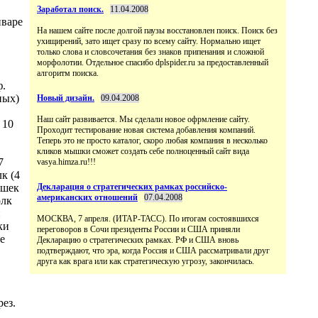
Заработал поиск.
11.04.2008
нваре
На нашем сайте после долгой паузы восстановлен поиск. Поиск без
ухищирений, зато ищет сразу по всему сайту. Нормально ищет
только слова и словсочетания без знаков припенания и сложной
морфолотии. Отдельное спасибо dplspider.ru за предоставленный
алгоритм поиска.
ф.
ных)
Новый дизайн.
09.04.2008
Наш сайт развивается. Мы сделали новое офрмление сайту.
 10
Проходит тестирование новая система добавления компаний.
Теперь это не просто каталог, скоро любая компания в несколько
кликов мышки сможет создать себе полноценный сайт вида
7
vasya.himza.ru!!!
к (4
ушек
Декларация о стратегических рамках российско-
американских отношений
07.04.2008
олк
и
МОСКВА, 7 апреля. (ИТАР-ТАСС). По итогам состоявшихся
ки
переговоров в Сочи президенты России и США приняли
е
Декларацию о стратегических рамках. РФ и США вновь
подтверждают, что эра, когда Россия и США рассматривали друг
друга как врага или как стратегическую угрозу, закончилась.
рез.