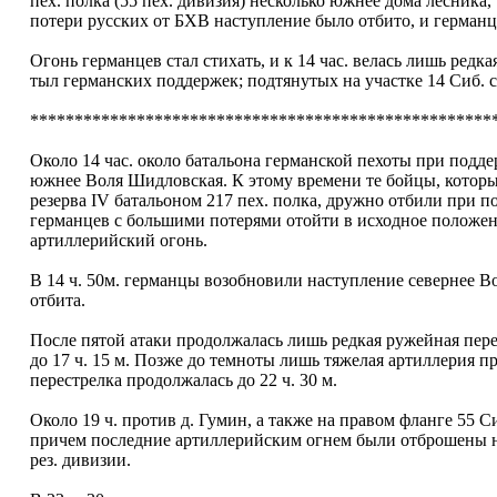
пех. полка (55 пех. дивизия) несколько южнее дома лесника, 
потери русских от БХВ наступление было отбито, и герман
Огонь германцев стал стихать, и к 14 час. велась лишь редк
тыл германских поддержек; подтянутых на участке 14 Сиб. с
****************************************************
Около 14 час. около батальона германской пехоты при подде
южнее Воля Шидловская. К этому времени те бойцы, которы
резерва IV батальоном 217 пех. полка, дружно отбили при по
германцев с большими потерями отойти в исходное положен
артиллерийский огонь.
В 14 ч. 50м. германцы возобновили наступление севернее Во
отбита.
После пятой атаки продолжалась лишь редкая ружейная пере
до 17 ч. 15 м. Позже до темноты лишь тяжелая артиллерия п
перестрелка продолжалась до 22 ч. 30 м.
Около 19 ч. против д. Гумин, а также на правом фланге 55 
причем последние артиллерийским огнем были отброшены на 
рез. дивизии.