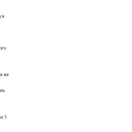
д в
ого
ам же
онь
ка 5