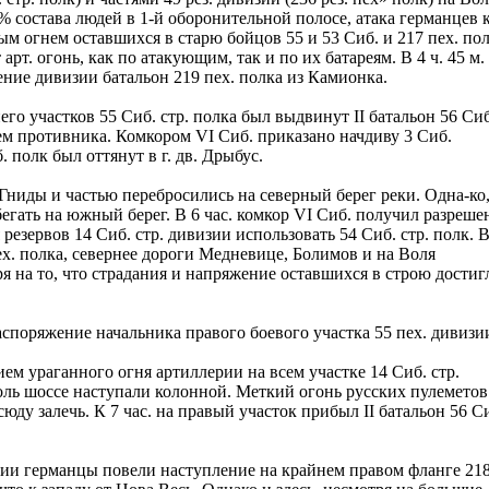
% состава людей в 1-й оборонительной полосе, атака германцев к
 огнем оставшихся в старю бойцов 55 и 53 Сиб. и 217 пех. пол
. огонь, как по атакующим, так и по их батареям. В 4 ч. 45 м.
ние дивизии батальон 219 пех. полка из Камионка.
его участков 55 Сиб. стр. полка был выдвинут II батальон 56 Сиб
нем противника. Комкором VI Сиб. приказано начдиву 3 Сиб.
 полк был оттянут в г. дв. Дрыбус.
 Гниды и частью перебросились на северный берег реки. Одна-ко
бегать на южный берег. В 6 час. комкор VI Сиб. получил разреше
езервов 14 Сиб. стр. дивизии использовать 54 Сиб. стр. полк. 
ех. полка, севернее дороги Медневице, Болимов и на Воля
ря на то, что страдания и напряжение оставшихся в строю достиг
аспоряжение начальника правого боевого участка 55 пех. дивизи
м ураганного огня артиллерии на всем участке 14 Сиб. стр.
оль шоссе наступали колонной. Меткий огонь русских пулеметов
ду залечь. К 7 час. на правый участок прибыл II батальон 56 С
зии германцы повели наступление на крайнем правом фланге 21