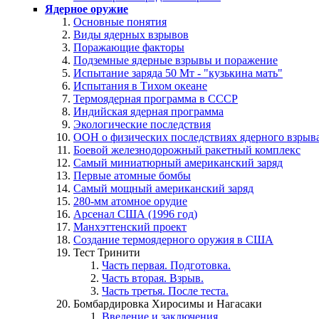
Ядерное оружие
Основные понятия
Виды ядерных взрывов
Поражающие факторы
Подземные ядерные взрывы и поражение
Испытание заряда 50 Мт - "кузькина мать"
Испытания в Тихом океане
Термоядерная программа в СССР
Индийская ядерная программа
Экологические последствия
ООН о физических последствиях ядерного взрыв
Боевой железнодорожный ракетный комплекс
Самый миниатюрный американский заряд
Первые атомные бомбы
Самый мощный американский заряд
280-мм атомное орудие
Арсенал США (1996 год)
Манхэттенский проект
Создание термоядерного оружия в США
Тест Тринити
Часть первая. Подготовка.
Часть вторая. Взрыв.
Часть третья. После теста.
Бомбардировка Хиросимы и Нагасаки
Введение и заключения