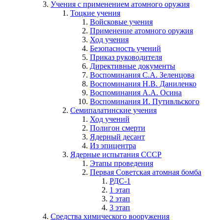
Учения с применением атомного оружия
Тоцкие учения
Войсковые учения
Применение атомного оружия
Ход учения
Безопасность учений
Приказ руководителя
Директивные документы
Воспоминания С.А. Зеленцова
Воспоминания Н.В. Даниленко
Воспоминания А.А. Осина
Воспоминания И. Путивльского
Cемипалатинские учения
Ход учений
Полигон смерти
Ядерный десант
Из эпицентра
Ядерные испытания СССР
Этапы проведения
Первая Советская атомная бомба
РДС-1
1 этап
2 этап
3 этап
Средства химического вооружения