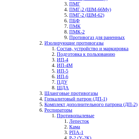
ПМГ
ПМГ-2 (ШМ-66Му)
ПМГ-2 (ШМ-62)
ПБФ
ПМК
ПМК-2
Противогаз для раненных
Изолирующие противогазы
Состав, устройство и маркировка
Подготовка к пользованию
ИП-4
ИП-4М
ИП-5
ИП-6
ПДУ
ШДА
Шланговые противогазы
Гопкалитовый патрон (ДП-1)
Комплект дополнительного патрона (ДП-2)
Респираторы
Противопылевые
Лепесток
Кама
РПА-1
Р-2 (У-2К)