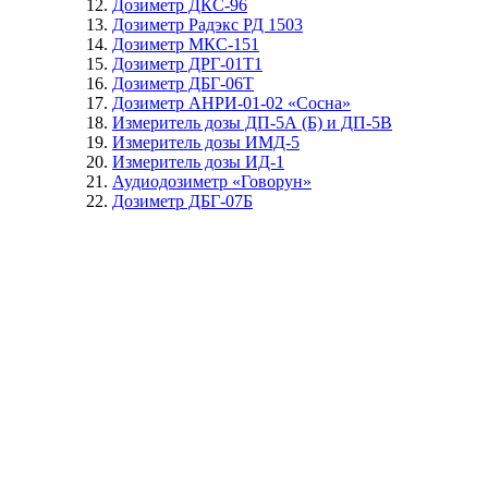
Дозиметр ДКС-96
Дозиметр Радэкс РД 1503
Дозиметр МКС-151
Дозиметр ДРГ-01Т1
Дозиметр ДБГ-06Т
Дозиметр АНРИ-01-02 «Сосна»
Измеритель дозы ДП-5А (Б) и ДП-5В
Измеритель дозы ИМД-5
Измеритель дозы ИД-1
Аудиодозиметр «Говорун»
Дозиметр ДБГ-07Б