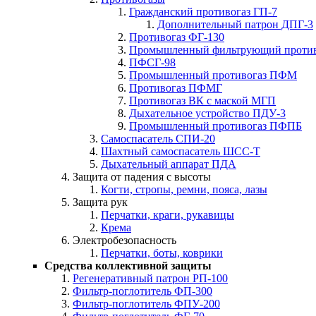
Гражданский противогаз ГП-7
Дополнительный патрон ДПГ-3
Противогаз ФГ-130
Промышленный фильтрующий проти
ПФСГ-98
Промышленный противогаз ПФМ
Противогаз ПФМГ
Противогаз ВК с маской МГП
Дыхательное устройство ПДУ-3
Промышленный противогаз ПФПБ
Самоспасатель СПИ-20
Шахтный самоспасатель ШСС-Т
Дыхательный аппарат ПДА
Защита от падения с высоты
Когти, стропы, ремни, пояса, лазы
Защита рук
Перчатки, краги, рукавицы
Крема
Электробезопасность
Перчатки, боты, коврики
Средства коллективной защиты
Регенеративный патрон РП-100
Фильтр-поглотитель ФП-300
Фильтр-поглотитель ФПУ-200