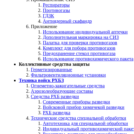
Респираторы
Противогазы
ГДЗК
Антиядерный скафандр
Приложение
Использование индивидуальной аптечки
Дополнительная маркировка на СИЗ
Палатка для проверки противогазов
Комплект для побора противогазов
Предохранение стекол противогаза
Использование противохимического пакета
Коллективные средства защиты
Герметизированные
Фильтровентиляционные установки
Техника войск РХБЗ
Огнеметно-зажигательные средства
Аэрозолеобразующие составы
Средства РХБ разведки
Современные приборы разведки
Войсковой прибор химичекой разведки
РХБ разведка
Технические средства специальной обработки
Автотехника для специальной обработки
Индивидуальный противохимический паке