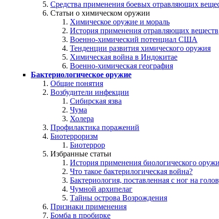
Средства применения боевых отравляющих веще
Статьи о химическом оружии
Химическое оружие и мораль
История применения отравляющих веществ
Военно-химический потенциал США
Тенденции развития химического оружия
Химическая война в Индокитае
Военно-химическая география
Бактериологическое оружие
Общие понятия
Возбудители инфекции
Сибирская язва
Чума
Холера
Профилактика поражений
Биотерроризм
Биотеррор
Избранные статьи
История применения биологического оруж
Что такое бактерилогическая война?
Бактериология, поставленная с ног на голов
Чумной архипелаг
Тайны острова Возрождения
Признаки применения
Бомба в пробирке