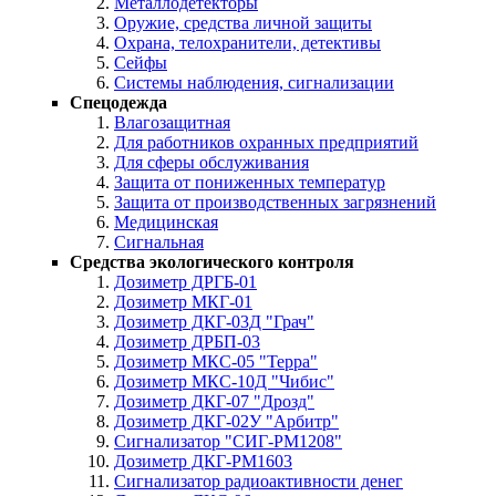
Металлодетекторы
Оружие, средства личной защиты
Охрана, телохранители, детективы
Сейфы
Системы наблюдения, сигнализации
Спецодежда
Влагозащитная
Для работников охранных предприятий
Для сферы обслуживания
Защита от пониженных температур
Защита от производственных загрязнений
Медицинская
Сигнальная
Cредства экологического контроля
Дозиметр ДРГБ-01
Дозиметр МКГ-01
Дозиметр ДКГ-03Д "Грач"
Дозиметр ДРБП-03
Дозиметр МКС-05 "Терра"
Дозиметр МКС-10Д "Чибис"
Дозиметр ДКГ-07 "Дрозд"
Дозиметр ДКГ-02У "Арбитр"
Сигнализатор "СИГ-РМ1208"
Дозиметр ДКГ-РМ1603
Сигнализатор радиоактивности денег