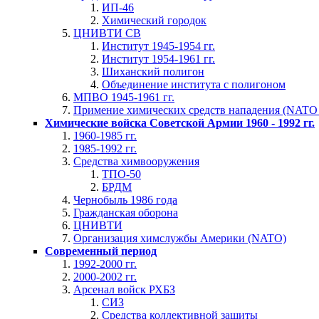
ИП-46
Химический городок
ЦНИВТИ СВ
Институт 1945-1954 гг.
Институт 1954-1961 гг.
Шиханский полигон
Объединение института с полигоном
МПВО 1945-1961 гг.
Примение химических средств нападения (NATO 
Химические войска Советской Армии 1960 - 1992 гг.
1960-1985 гг.
1985-1992 гг.
Средства химвооружения
ТПО-50
БРДМ
Чернобыль 1986 года
Гражданская оборона
ЦНИВТИ
Организация химслужбы Америки (NATO)
Современный период
1992-2000 гг.
2000-2002 гг.
Арсенал войск РХБЗ
СИЗ
Средства коллективной защиты