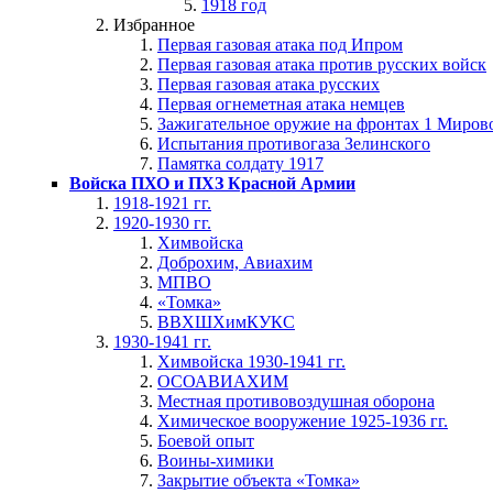
1918 год
Избранное
Первая газовая атака под Ипром
Первая газовая атака против русских войск
Первая газовая атака русских
Первая огнеметная атака немцев
Зажигательное оружие на фронтах 1 Миров
Испытания противогаза Зелинского
Памятка солдату 1917
Войска ПХО и ПХЗ Красной Армии
1918-1921 гг.
1920-1930 гг.
Химвойска
Доброхим, Авиахим
МПВО
«Томка»
ВВХШХимКУКС
1930-1941 гг.
Химвойска 1930-1941 гг.
ОСОАВИАХИМ
Местная противовоздушная оборона
Химическое вооружение 1925-1936 гг.
Боевой опыт
Воины-химики
Закрытие объекта «Томка»