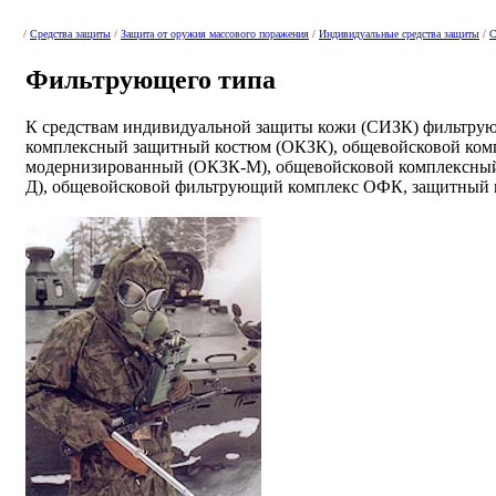
/
Средства защиты
/
Защита от оружия массового поражения
/
Индивидуальные средства защиты
/
С
Фильтрующего типа
К средствам индивидуальной защиты кожи (СИЗК) фильтрую
комплексный защитный костюм (ОКЗК), общевойсковой ко
модернизированный (ОКЗК-М), общевойсковой комплексны
Д), общевойсковой фильтрующий комплекс ОФК, защитный 