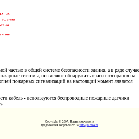
й частью в общей системе безопасности здания, а в ряде случае
ожарные системы, позволяют обнаружить очаги возгорания на
огией пожарных сигнализаций на настоящий момент ялвяется
ести кабель - используются беспроводные пожарные датчики,
у.
Copyright © 2007. Ваши замечания и
предложения направляйте на
info@himza.ru