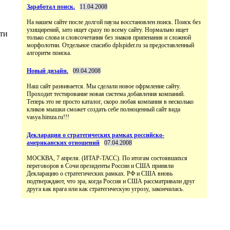
Заработал поиск.
11.04.2008
На нашем сайте после долгой паузы восстановлен поиск. Поиск без
ухищирений, зато ищет сразу по всему сайту. Нормально ищет
ти
только слова и словсочетания без знаков припенания и сложной
морфолотии. Отдельное спасибо dplspider.ru за предоставленный
алгоритм поиска.
Новый дизайн.
09.04.2008
Наш сайт развивается. Мы сделали новое офрмление сайту.
Проходит тестирование новая система добавления компаний.
Теперь это не просто каталог, скоро любая компания в несколько
кликов мышки сможет создать себе полноценный сайт вида
vasya.himza.ru!!!
Декларация о стратегических рамках российско-
американских отношений
07.04.2008
МОСКВА, 7 апреля. (ИТАР-ТАСС). По итогам состоявшихся
переговоров в Сочи президенты России и США приняли
Декларацию о стратегических рамках. РФ и США вновь
подтверждают, что эра, когда Россия и США рассматривали друг
друга как врага или как стратегическую угрозу, закончилась.