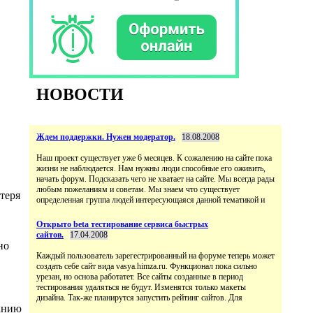
НОВОСТИ
Ждем поддержки. Нужен модератор.
18.08.2008
Наш проект существует уже 6 месяцев. К сожалению на сайте пока
жизни не наблюдается. Нам нужны люди способные его оживить,
начать форум. Подсказать чего не хватает на сайте. Мы всегда рады
любым пожеланиям и советам. Мы знаем что существует
теря
определенная группа людей интересующаяся данной тематикой и
Открыто beta тестирование сервиса быстрых
сайтов.
17.04.2008
но
Каждый пользователь зарегестрированный на форуме теперь может
создать себе сайт вида vasya.himza.ru. Функционал пока сильно
урезан, но основа работатет. Все сайты созданные в период
тестирования удаляться не будут. Изменятся только макеты
дизайна. Так-же планирутся запустить рейтинг сайтов. Для
ванию