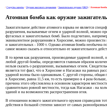
/
Средства защиты
/
Оружие массового поражения
/
Зажигательное оружие (ЗЖО)
/
Атомная бомба
Атомная бомба как оружие зажигатель
Зажигательное действие атомного взрыва не является спец
разрушения, вызываемые огнем и ударной волной, можно п
фугасных и зажигательных бомб. Было подсчитано, например, 
эквивалентное разрушениям в Хиросиме, можно произвести 
и зажигательных - 1000 т. Однако атомная бомба необычна п
самое можно сказать и относительно ее зажигательного дейст
В то время как разрушения, производимые ударной волной, 
любой другой бомбы, определяются главным образом количес
нельзя сказать о разрушениях, вызываемых огнем. Свидетель
является тот факт, что в Хиросиме и Нагасаки на равных рас
ударной волны было одинаковым. С другой стороны, общая п
в Хиросиме, равна 11,5 км, то есть примерно в 4 раза больше
причина этого обусловлена в основном характером местност
сравнительно ровной местности, тогда как Нагасаки - на хо
зданий и на возможностях распространения огня.
В отношении всякого зажигательного оружия справедлив тот 
действия в большой степени зависит от самых разнообразных