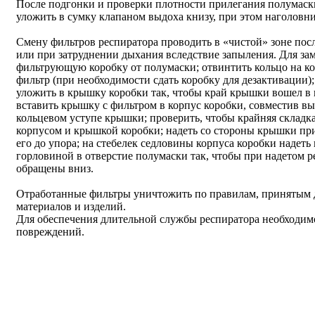
После подгонки и проверки плотности прилегания полумаски
уложить в сумку клапаном выдоха книзу, при этом наголовн
Смену фильтров респиратора проводить в «чистой» зоне пос
или при затруднении дыхания вследствие запыления. Для за
фильтрующую коробку от полумаски; отвинтить кольцо на ко
фильтр (при необходимости сдать коробку для дезактивации)
уложить в крышку коробки так, чтобы край крышки вошел в 
вставить крышку с фильтром в корпус коробки, совместив вы
кольцевом уступе крышки; проверить, чтобы крайняя складк
корпусом и крышкой коробки; надеть со стороны крышки пр
его до упора; на стебелек седловины корпуса коробки надеть
горловиной в отверстие полумаски так, чтобы при надетом 
обращены вниз.
Отработанные фильтры уничтожить по правилам, принятым 
материалов и изделий.
Для обеспечения длительной службы респиратора необходимо
повреждений.