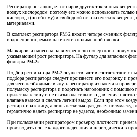
Респиратор не защищает от паров других токсичных веществ
воздух кислородом, поэтому его можно использовать только 
кислорода (по объему) и свободной от токсических вещест
материалами.
В комплект респиратора РМ-2 входит четыре сменных фильтра
водонепроницаемым пакетом из полимерной пленки.
Маркировка нанесена на внутреннюю поверхность полумаски
указывающей рост респиратора. На футляр для запасных фил
фильтры РМ-2»
Подбор респиратора РМ-2 осуществляют в соответствии с в
подбора респиратора следует произвести его подгонку и пр
для чего необходимо: вынуть респиратор из пакета и проверит
полумаску респиратора и подогнать наголовник с помощью п
прилегала к лицу и не оказывала сильного давления; плотно
клапана выдоха и сделать легкий выдох. Если при этом возд
респиратора к лицу, а лишь несколько раздувает полумаску, 
герметично надеть респиратор не удается, необходимо замени
При пользовании респиратором проверку плотности прилега
производить после каждого надевания и периодически в про