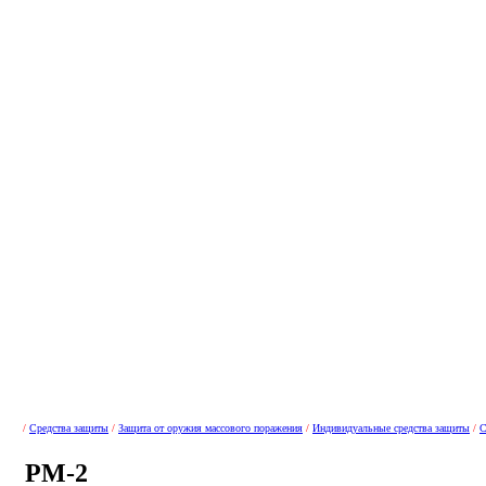
/
Средства защиты
/
Защита от оружия массового поражения
/
Индивидуальные средства защиты
/
С
РМ-2