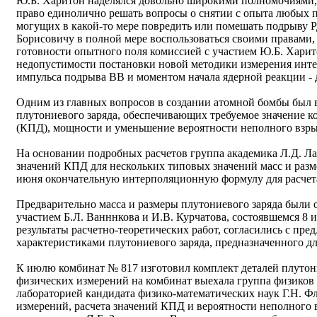
Ю.Б. Харитон наделялся довольно широкими полномочиями, 
право единолично решать вопросы о снятии с опыта любых 
могущих в какой-то мере повредить или помешать подрыву 
Борисовичу в полной мере воспользоваться своими правами, 
готовности опытного поля комиссией с участием Ю.Б. Хари
недопустимости постановки новой методики измерения инт
импульса подрыва ВВ и моментом начала ядерной реакции -
Одним из главных вопросов в создании атомной бомбы был в
плутониевого заряда, обеспечивающих требуемое значение к
(КПД), мощности и уменьшение вероятности неполного взры
На основании подробных расчетов группа академика Л.Д. Ла
значений КПД для нескольких типовых значений масс и разме
июня окончательную интерполяционную формулу для расче
Предварительно масса и размеры плутониевого заряда были 
участием Б.Л. Ванннкова и И.В. Курчатова, состоявшемся 8 
результаты расчетно-теоретических работ, согласились с п
характеристиками плутониевого заряда, предназначенного д
К июлю комбинат № 817 изготовил комплект деталей плутони
физических измерений на комбинат выехала группа физиков
лабораторией кандидата физико-математических наук Г.Н. Фле
измерений, расчета значений КПД и вероятности неполного в