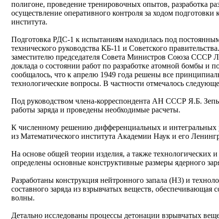
полигоне, проведение тренировочных опытов, разработка ра
осуществление оперативного контроля за ходом подготовки
института.
Подготовка РДС-1 к испытаниям находилась под постоянным
технического руководства КБ-11 и Советского правительства.
заместителю председателя Совета Министров Союза СССР Л.
доклада о состоянии работ по разработке атомной бомбы и п
сообщалось, что к апрелю 1949 года решены все принципиал
технологические вопросы. В частности отмечалось следующе
Под руководством члена-корреспондента АН СССР Я.Б. Зепь
работы заряда и проведены необходимые расчеты.
К численному решению дифференциальных и интегральных 
из Математического института Академии Наук и его Ленингр
На основе общей теории изделия, а также технологических 
определены основные конструктивные размеры ядерного зар
Разработаны конструкция нейтронного запала (Н3) и техноло
составного заряда из взрывчатых веществ, обеспечивающая 
волны.
Детально исследованы процессы детонации взрывчатых вещес