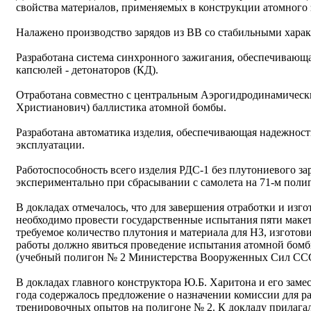
свойства материалов, применяемых в конструкции атомного 
Налажено производство зарядов из ВВ со стабильными хара
Разработана система синхронного зажигания, обеспечивающ
капсюлей - детонаторов (КД).
Отработана совместно с центральным Аэрогидродинамическ
Христианович) баллистика атомной бомбы.
Разработана автоматика изделия, обеспечивающая надежност
эксплуатации.
Работоспособность всего изделия РДС-1 без плутониевого за
экспериментально при сбрасывании с самолета на 71-м поли
В докладах отмечалось, что для завершения отработки и изг
необходимо провести государственные испытания пяти макет
требуемое количество плутония и материала для НЗ, изготов
работы должно явиться проведение испытания атомной бом
(учебный полигон № 2 Министерства Вооруженных Сил СС
В докладах главного конструктора Ю.Б. Харитона и его заме
года содержалось предложение о назначении комиссии для 
тренировочных опытов на полигоне № 2. К докладу прилага