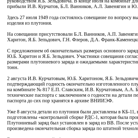
руководством Я.Б. Зельдовича. В конце июля на комбинат дл
прибыли И.В. Курчатов, Б.Л. Ванников, А.Л. Завенягин и Ю.
Здесь 27 июля 1949 года состоялось совещание по вопросу в
изделия из плутония.
На совещании присутствовали Б.Л. Ванников, А.П. Завенягин
Харитон, Я.Б. Зепьдович, Г.Н. Флеров, Д.А. Франк-Каменецк
С предложением об окончательных размерах основного заряд
Ю.Б. Харитон и Я.Б. Зельдович. Участники совещания согла
размерами плутониевого заряда и ожидаемыми характеристи
тонн.
2 августа И.В. Курчатовым, Ю.Б. Харитоном, Я.Б. Зельдович
подтверждающий годность окончательно изготовленного плуто
на комбинате № 817 Е.П. Славским, И.В. Курчатовым, А.А. 
технические паспорта с заключением о годности на детали п
паспорта до сих пор хранятся в архиве ВНИИЭФ.
Уже 8 августа детали из плутония были доставлены в КБ-11,
подготовлены «контрольной сборке РДС-1, которая была произ
Плутониевый заряд был установлен в заряд из ВВ. После уст
произведена окончательная сборка заряда по штатной технол