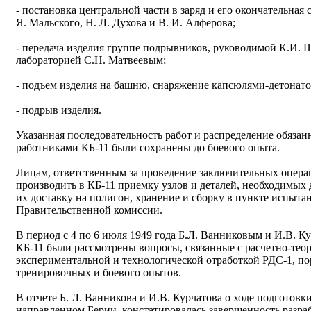
- постановка центральной части в заряд и его окончательная
Я. Мальского, Н. Л. Духова и В. И. Алферова;
- передача изделия группе подрывников, руководимой К.И.
лабораторией С.Н. Матвеевым;
- подъем изделия на башню, снаряжение капсюлями-детонат
- подрыв изделия.
Указанная последовательность работ и распределение обяза
работниками КБ-11 были сохранены до боевого опыта.
Лицам, ответственным за проведение заключительных опер
производить в КБ-11 приемку узлов и деталей, необходимых д
их доставку на полигон, хранение и сборку в пункте испыта
Правительственной комиссии.
В период с 4 по 6 июля 1949 года Б.Л. Ванниковым и И.В. К
КБ-11 были рассмотрены вопросы, связанные с расчетно-теор
экспериментальной и технологической отработкой РДС-1, по
тренировочных и боевого опытов.
В отчете Б. Л. Ванникова и И.В. Курчатова о ходе подготов
направленном Берии, констатировалась завершенность разра