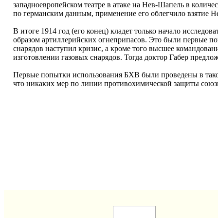
западноевропейском театре в атаке на Нев-Шапель в количес
по германским данным, применение его облегчило взятие Н
В итоге 1914 год (его конец) кладет только начало исследо
образом артиллерийских огнеприпасов. Это были первые по
снарядов наступил кризис, а кроме того высшее командован
изготовлении газовых снарядов. Тогда доктор Габер предлож
Первые попытки использования БХВ были проведены в тако
что никаких мер по линии противохимической защиты союз