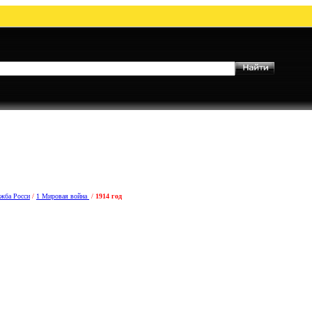
ужба Росси
/
1 Мировая война
/
1914 год