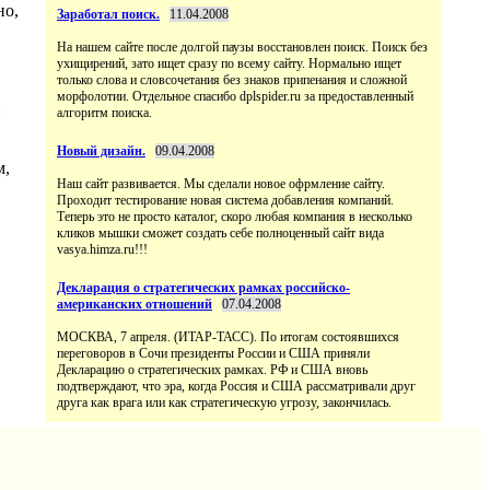
но,
Заработал поиск.
11.04.2008
На нашем сайте после долгой паузы восстановлен поиск. Поиск без
ухищирений, зато ищет сразу по всему сайту. Нормально ищет
только слова и словсочетания без знаков припенания и сложной
морфолотии. Отдельное спасибо dplspider.ru за предоставленный
и
алгоритм поиска.
Новый дизайн.
09.04.2008
м,
Наш сайт развивается. Мы сделали новое офрмление сайту.
Проходит тестирование новая система добавления компаний.
Теперь это не просто каталог, скоро любая компания в несколько
кликов мышки сможет создать себе полноценный сайт вида
vasya.himza.ru!!!
Декларация о стратегических рамках российско-
американских отношений
07.04.2008
МОСКВА, 7 апреля. (ИТАР-ТАСС). По итогам состоявшихся
переговоров в Сочи президенты России и США приняли
Декларацию о стратегических рамках. РФ и США вновь
подтверждают, что эра, когда Россия и США рассматривали друг
друга как врага или как стратегическую угрозу, закончилась.