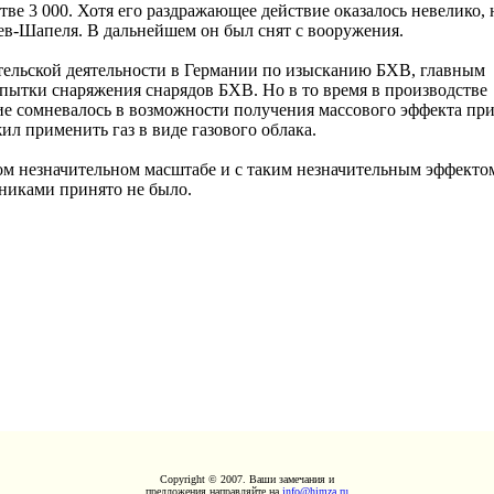
тве 3 000. Хотя его раздражающее действие оказалось невелико, 
ев-Шапеля. В дальнейшем он был снят с вооружения.
вательской деятельности в Германии по изысканию БХВ, главным
пытки снаряжения снарядов БХВ. Но в то время в производстве
ие сомневалось в возможности получения массового эффекта пр
ил применить газ в виде газового облака.
м незначительном масштабе и с таким незначительным эффекто
никами принято не было.
Copyright © 2007. Ваши замечания и
предложения направляйте на
info@himza.ru