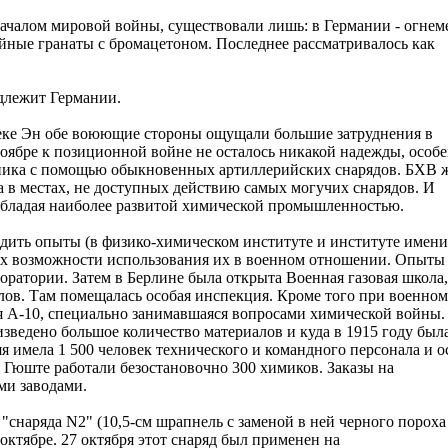
ачалом мировой войны, существовали лишь: в Германии - огнем
йные гранаты с бромацетоном. Последнее рассматривалось как
длежит Германии.
 реке Эн обе воюющие стороны ощущали большие затруднения в
оябре к позиционной войне не осталось никакой надежды, особ
ника с помощью обыкновенных артиллерийских снарядов. БХВ 
в местах, не доступных действию самых могучих снарядов. И
обладая наиболее развитой химической промышленностью.
одить опыты (в физико-химическом институте и институте имени
лях возможности использования их в военном отношении. Опыты
ратории. Затем в Берлине была открыта Военная газовая школа,
ов. Там помещалась особая инспекция. Кроме того при военном
я А-10, специально занимавшаяся вопросами химической войны.
зведено большое количество материалов и куда в 1915 году был
я имела 1 500 человек технического и командного персонала и о
в Гюште работали безостановочно 300 химиков. Заказы на
ми заводами.
снаряда N2" (10,5-см шрапнель с заменой в ней черного пороха
ктябре. 27 октября этот снаряд был применен на