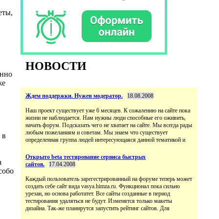
еты,
НОВОСТИ
енно
же
Ждем поддержки. Нужен модератор.
18.08.2008
Наш проект существует уже 6 месяцев. К сожалению на сайте пока
жизни не наблюдается. Нам нужны люди способные его оживить,
начать форум. Подсказать чего не хватает на сайте. Мы всегда рады
любым пожеланиям и советам. Мы знаем что существует
 в
определенная группа людей интересующаяся данной тематикой и
Открыто beta тестирование сервиса быстрых
а
сайтов.
17.04.2008
собо
Каждый пользователь зарегестрированный на форуме теперь может
создать себе сайт вида vasya.himza.ru. Функционал пока сильно
урезан, но основа работатет. Все сайты созданные в период
тестирования удаляться не будут. Изменятся только макеты
дизайна. Так-же планирутся запустить рейтинг сайтов. Для