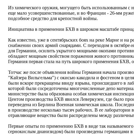
Из химического оружия, могущего быть использованным с н
еще мало усовершенствованные, и во Франции - 26-мм руже
подсобное средство для крепостной войны.
Инициатива в применении БХВ в широком масштабе прина
Как известно, уже в сентябрьских боях на реке Марне и на
снабжении своих армий снарядами. С переходом в октябре-н
для Германии, осилить укрытого мощными окопами против
обладают мощным свойством поражения живого противника 
Германия первая стала на путь широкого применения БХВ, 
Тотчас же после объявления войны Германия начала произв
"Кайзера Вильгельма") с окисью какодила и фосгеном в це
были вскоре прекращены ввиду взрыва, происшедшего в лабо
которой были сосредоточены многочисленные депо материал
министерстве была образована особая химическая инспекци
Центом производства БХВ явился Леверкузен, где было прои
переведена из Берлина Военная химическая школа. Последня
в производстве несколько тысяч рабочих. В ее лаборатории 
отравляющие вещества были распределены между различны
Первые опыты по применению БХВ в виде так называемого "
сернокислым дианизидом) были произведены германцами в о