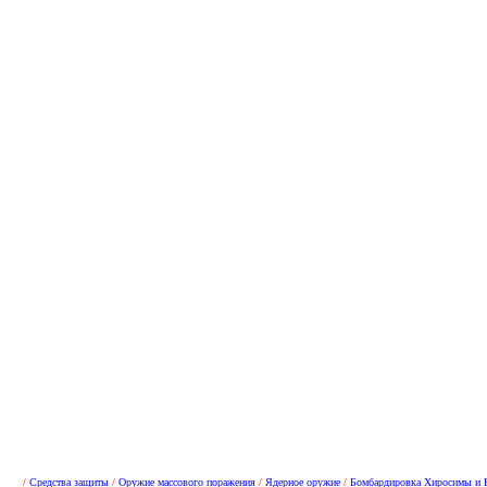
/
Средства защиты
/
Оружие массового поражения
/
Ядерное оружие
/
Бомбардировка Хиросимы и 