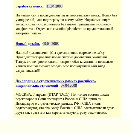
Заработал поиск.
11.04.2008
На нашем сайте после долгой паузы восстановлен поиск. Поиск без
ухищирений, зато ищет сразу по всему сайту. Нормально ищет
только слова и словсочетания без знаков припенания и сложной
морфолотии. Отдельное спасибо dplspider.ru за предоставленный
алгоритм поиска.
Новый дизайн.
09.04.2008
Наш сайт развивается. Мы сделали новое офрмление сайту.
Проходит тестирование новая система добавления компаний.
Теперь это не просто каталог, скоро любая компания в несколько
кликов мышки сможет создать себе полноценный сайт вида
vasya.himza.ru!!!
Декларация о стратегических рамках российско-
американских отношений
07.04.2008
МОСКВА, 7 апреля. (ИТАР-ТАСС). По итогам состоявшихся
переговоров в Сочи президенты России и США приняли
Декларацию о стратегических рамках. РФ и США вновь
подтверждают, что эра, когда Россия и США рассматривали друг
друга как врага или как стратегическую угрозу, закончилась.