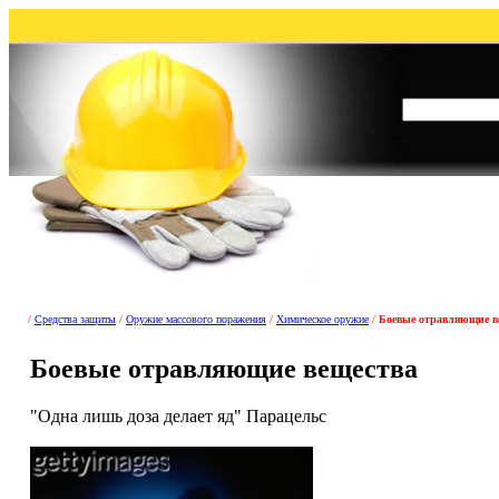
/
Средства защиты
/
Оружие массового поражения
/
Химическое оружие
/
Боевые отравляющие в
Боевые отравляющие вещества
"Одна лишь доза делает яд" Парацельс