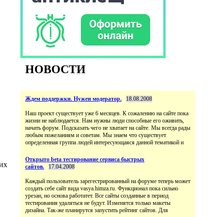
НОВОСТИ
Ждем поддержки. Нужен модератор.
18.08.2008
Наш проект существует уже 6 месяцев. К сожалению на сайте пока
жизни не наблюдается. Нам нужны люди способные его оживить,
начать форум. Подсказать чего не хватает на сайте. Мы всегда рады
любым пожеланиям и советам. Мы знаем что существует
определенная группа людей интересующаяся данной тематикой и
Открыто beta тестирование сервиса быстрых
их
сайтов.
17.04.2008
Каждый пользователь зарегестрированный на форуме теперь может
создать себе сайт вида vasya.himza.ru. Функционал пока сильно
урезан, но основа работатет. Все сайты созданные в период
тестирования удаляться не будут. Изменятся только макеты
дизайна. Так-же планирутся запустить рейтинг сайтов. Для