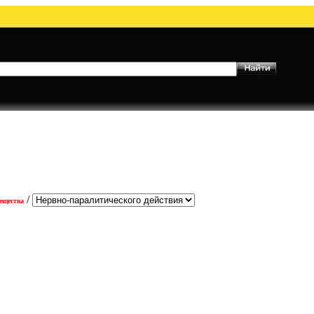
/
ещества