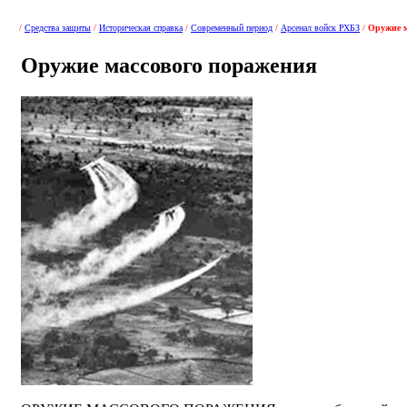
/
Средства защиты
/
Историческая справка
/
Современный период
/
Арсенал войск РХБЗ
/
Оружие м
Оружие массового поражения