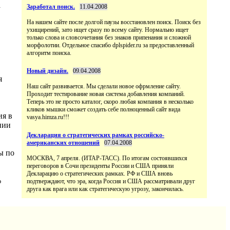
а
Заработал поиск.
11.04.2008
На нашем сайте после долгой паузы восстановлен поиск. Поиск без
ухищирений, зато ищет сразу по всему сайту. Нормально ищет
только слова и словсочетания без знаков припенания и сложной
морфолотии. Отдельное спасибо dplspider.ru за предоставленный
алгоритм поиска.
Новый дизайн.
09.04.2008
я
Наш сайт развивается. Мы сделали новое офрмление сайту.
Проходит тестирование новая система добавления компаний.
Теперь это не просто каталог, скоро любая компания в несколько
кликов мышки сможет создать себе полноценный сайт вида
ия в
vasya.himza.ru!!!
нии
Декларация о стратегических рамках российско-
американских отношений
07.04.2008
ы по
МОСКВА, 7 апреля. (ИТАР-ТАСС). По итогам состоявшихся
переговоров в Сочи президенты России и США приняли
Декларацию о стратегических рамках. РФ и США вновь
%
подтверждают, что эра, когда Россия и США рассматривали друг
друга как врага или как стратегическую угрозу, закончилась.