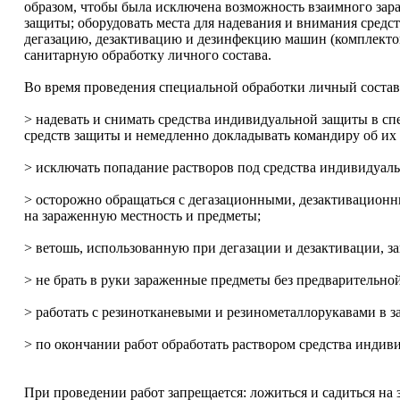
образом, чтобы была исключена возможность взаимного зар
защиты; оборудовать места для надевания и внимания средс
дегазацию, дезактивацию и дезинфекцию машин (комплектов
санитарную обработку личного состава.
Во время проведения специальной обработки личный состав
> надевать и снимать средства индивидуальной защиты в сп
средств защиты и немедленно докладывать командиру об их
> исключать попадание растворов под средства индивидуал
> осторожно обращаться с дегазационными, дезактивационн
на зараженную местность и предметы;
> ветошь, использованную при дегазации и дезактивации, 
> не брать в руки зараженные предметы без предварительной
> работать с резинотканевыми и резинометаллорукавами в з
> по окончании работ обработать раствором средства индив
При проведении работ запрещается: ложиться и садиться на