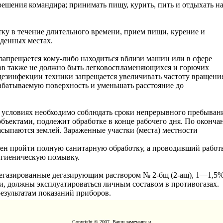
решения командира; принимать пищу, курить, пить и отдыхать н
ку в течение длительного времени, прием пищи, курение и
еденных местах.
запрещается кому-либо находиться вблизи машин или в сфере
азов также не должно быть легковоспламеняющихся и горючих
 дезинфекции техники запрещается увеличивать частоту вращени
рабатываемую поверхность и уменьшать расстояние до
 условиях необходимо соблюдать сроки непрерывного пребыван
объектами, подлежит обработке в конце рабочего дня. По оконча
асыпаются землей. Зараженные участки (места) местности
ен пройти полную санитарную обработку, а проводивший работ
игиеническую помывку.
дегазированные дегазирующим раствором № 2-бщ (2-ащ), 1—1,5
, должны эксплуатироваться личным составом в противогазах.
езультатам показаний приборов.
Copyright © 2007. Ваши замечания и