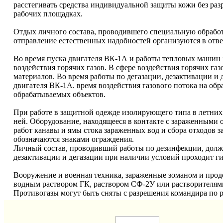
расстегивать средства индивидуальной защиты кожи без раз
рабочих площадках.
Отдых личного состава, проводившего специальную обработ
отправление естественных надобностей организуются в отв
Во время пуска двигателя ВК-1А и работы тепловых машин 
воздействия горячих газов. В сфере воздействия горячих г
материалов. Во время работы по дегазации, дезактивации и
двигателя ВК-1А. время воздействия газового потока на об
обрабатываемых объектов.
При работе в защитной одежде изолирующего типа в летних
ней. Оборудование, находящееся в контакте с зараженными 
работ канавы и ямы стока зараженных вод и сбора отходов з
обозначаются знаками ограждения.
Личный состав, проводивший работы по дезинфекции, долж
дезактивации и дегазации при наличии условий проходит г
Вооружение и военная техника, зараженные зоманом и про
водным раствором ГК, раствором СФ-2У или растворителями
Противогазы могут быть сняты с разрешения командира по р