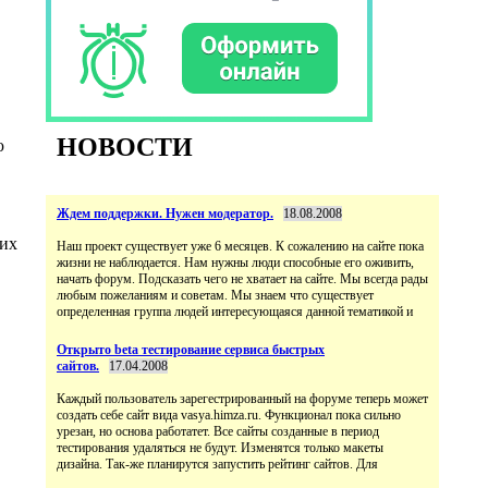
НОВОСТИ
ю
Ждем поддержки. Нужен модератор.
18.08.2008
 их
Наш проект существует уже 6 месяцев. К сожалению на сайте пока
жизни не наблюдается. Нам нужны люди способные его оживить,
начать форум. Подсказать чего не хватает на сайте. Мы всегда рады
любым пожеланиям и советам. Мы знаем что существует
определенная группа людей интересующаяся данной тематикой и
Открыто beta тестирование сервиса быстрых
сайтов.
17.04.2008
Каждый пользователь зарегестрированный на форуме теперь может
создать себе сайт вида vasya.himza.ru. Функционал пока сильно
урезан, но основа работатет. Все сайты созданные в период
тестирования удаляться не будут. Изменятся только макеты
дизайна. Так-же планирутся запустить рейтинг сайтов. Для