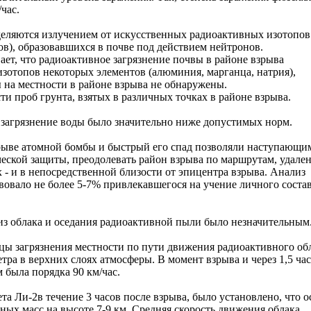
/час.
еделяются излучением от искусственных радиоактивных изотопов
асов), образовавшихся в почве под действием нейтронов.
ет, что радиоактивное загрязнение почвы в районе взрыва
зотопов некоторых элементов (алюминия, марганца, натрия),
 на местности в районе взрыва не обнаружены.
 проб грунта, взятых в различных точках в районе взрыва.
а загрязнение воды было значительно ниже допустимых норм.
рыве атомной бомбы и быстрый его спад позволяли наступающи
еской защиты, преодолевать район взрыва по маршрутам, удал
х - и в непосредственной близости от эпицентра взрыва. Анализ
вовало не более 5-7% привлекавшегося на учение личного соста
из облака и оседания радиоактивной пыли было незначительным
ицы загрязнения местности по пути движения радиоактивного об
ра в верхних слоях атмосферы. В момент взрыва и через 1,5 час
м была порядка 90 км/час.
та Ли-2в течение 3 часов после взрыва, было установлено, что о
ных масс на высоте 7-9 км. Средняя скорость движения облака