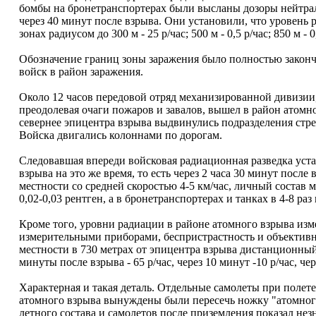
бомбы на бронетранспортерах были высланы дозоры нейтра
через 40 минут после взрыва. Они установили, что уровень р
зонах радиусом до 300 м - 25 р/час; 500 м - 0,5 р/час; 850 м - 0
Обозначение границ зоны заражения было полностью законче
войск в район заражения.
Около 12 часов передовой отряд механизированной дивизии
преодолевая очаги пожаров и завалов, вышел в район атомно
севернее эпицентра взрыва выдвинулись подразделения стре
Войска двигались колоннами по дорогам.
Следовавшая впереди войсковая радиационная разведка уста
взрыва на это же время, то есть через 2 часа 30 минут после
местности со средней скоростью 4-5 км/час, личный состав 
0,02-0,03 рентген, а в бронетранспортерах и танках в 4-8 раз
Кроме того, уровни радиации в районе атомного взрыва и
измерительными приборами, беспристрастность и объективн
местности в 730 метрах от эпицентра взрыва дистанционны
минуты после взрыва - 65 р/час, через 10 минут -10 р/час, чере
Характерная и такая деталь. Отдельные самолеты при полете
атомного взрыва вынуждены были пересечь ножку "атомного
летного состава и самолетов после приземления показал не