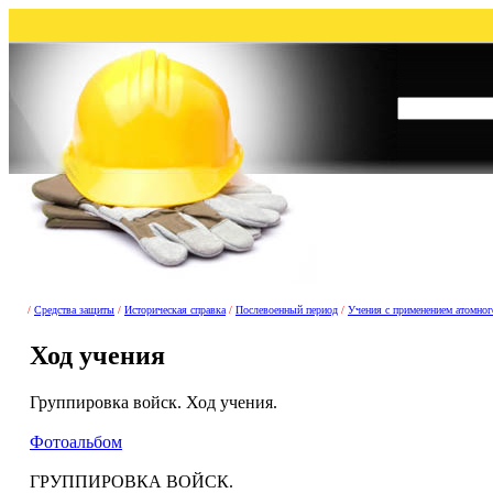
/
Средства защиты
/
Историческая справка
/
Послевоенный период
/
Учения с применением атомно
Ход учения
Группировка войск. Ход учения.
Фотоальбом
ГРУППИРОВКА ВОЙСК.