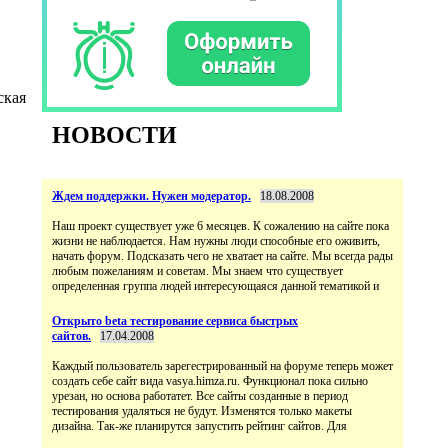
ская
НОВОСТИ
Ждем поддержки. Нужен модератор.
18.08.2008
Наш проект существует уже 6 месяцев. К сожалению на сайте пока
жизни не наблюдается. Нам нужны люди способные его оживить,
начать форум. Подсказать чего не хватает на сайте. Мы всегда рады
любым пожеланиям и советам. Мы знаем что существует
определенная группа людей интересующаяся данной тематикой и
Открыто beta тестирование сервиса быстрых
сайтов.
17.04.2008
Каждый пользователь зарегестрированный на форуме теперь может
создать себе сайт вида vasya.himza.ru. Функционал пока сильно
урезан, но основа работатет. Все сайты созданные в период
тестирования удаляться не будут. Изменятся только макеты
дизайна. Так-же планирутся запустить рейтинг сайтов. Для