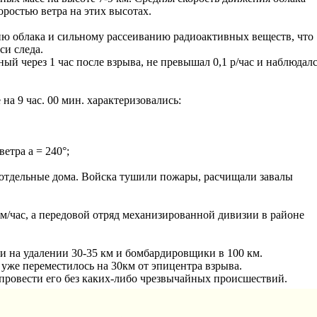
оростью ветра на этих высотах.
ию облака и сильному рассеиванию радиоактивных веществ, что
си следа.
ый через 1 час после взрыва, не превышал 0,1 р/час и наблюдал
на 9 час. 00 мин. характеризовались:
етра а = 240°;
 отдельные дома. Войска тушили пожары, расчищали завалы
км/час, а передовой отряд механизированной дивизии в районе
и на удалении 30-35 км и бомбардировщики в 100 км.
 уже переместилось на 30км от эпицентра взрыва.
 провести его без каких-либо чрезвычайных происшествий.