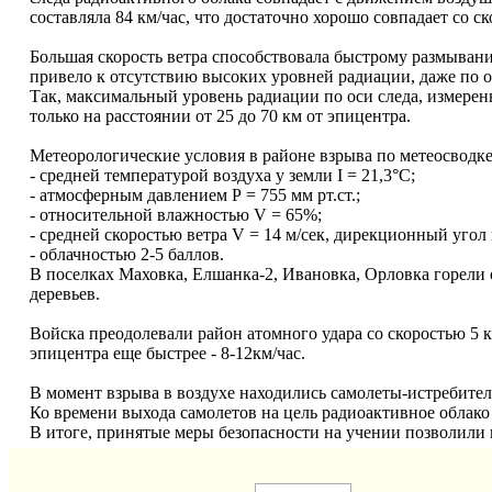
составляла 84 км/час, что достаточно хорошо совпадает со ск
Большая скорость ветра способствовала быстрому размыван
привело к отсутствию высоких уровней радиации, даже по о
Так, максимальный уровень радиации по оси следа, измеренн
только на расстоянии от 25 до 70 км от эпицентра.
Метеорологические условия в районе взрыва по метеосводке 
- средней температурой воздуха у земли I = 21,3°С;
- атмосферным давлением Р = 755 мм рт.ст.;
- относительной влажностью V = 65%;
- средней скоростью ветра V = 14 м/сек, дирекционный угол в
- облачностью 2-5 баллов.
В поселках Маховка, Елшанка-2, Ивановка, Орловка горели
деревьев.
Войска преодолевали район атомного удара со скоростью 5 
эпицентра еще быстрее - 8-12км/час.
В момент взрыва в воздухе находились самолеты-истребител
Ко времени выхода самолетов на цель радиоактивное облако
В итоге, принятые меры безопасности на учении позволили