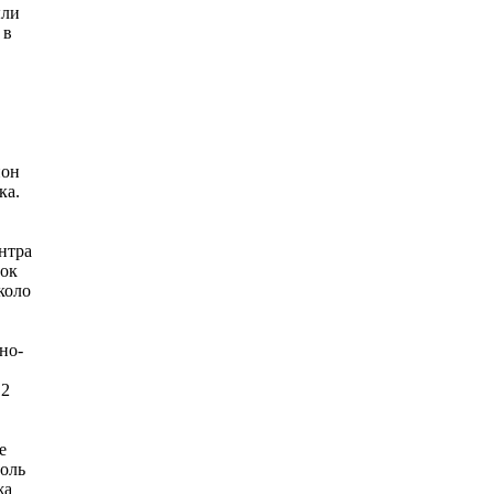
ыли
 в
йон
ка.
нтра
ток
коло
но-
 2
е
роль
жа