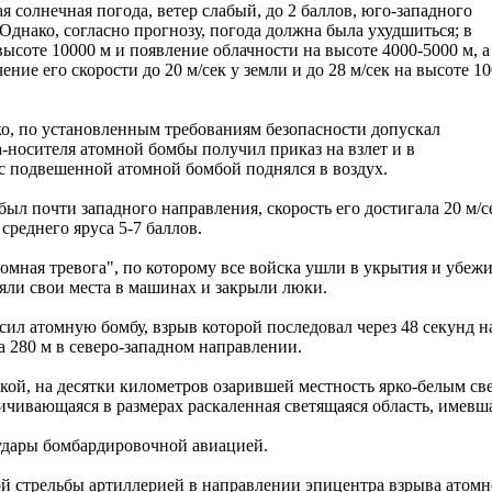
ная солнечная погода, ветер слабый, до 2 баллов, юго-западного
 Однако, согласно прогнозу, погода должна была ухудшиться; в
высоте 10000 м и появление облачности на высоте 4000-5000 м, а
ние его скорости до 20 м/сек у земли и до 28 м/сек на высоте 10
ко, по установленным требованиям безопасности допускал
-носителя атомной бомбы получил приказ на взлет и в
с подвешенной атомной бомбой поднялся в воздух.
 был почти западного направления, скорость его достигала 20 м/с
среднего яруса 5-7 баллов.
томная тревога", по которому все войска ушли в укрытия и убеж
яли свои места в машинах и закрыли люки.
сил атомную бомбу, взрыв которой последовал через 48 секунд н
а 280 м в северо-западном направлении.
й, на десятки километров озарившей местность ярко-белым св
ичивающаяся в размерах раскаленная светящаяся область, имевш
 удары бомбардировочной авиацией.
й стрельбы артиллерией в направлении эпицентра взрыва атом