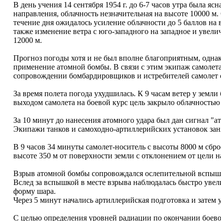
В день учения 14 сентября 1954 г. до 6-7 часов утра была яс
направления, облачность незначительная на высоте 10000 м.
течение дня ожидалось усиление облачности до 5 баллов на 
также изменение ветра с юго-западного на западное и увеличе
12000 м.
Прогноз погоды хотя и не был вполне благоприятным, одна
применение атомной бомбы. В связи с этим экипаж самолета
сопровождении бомбардировщиков и истребителей самолет 
За время полета погода ухудшилась. К 9 часам ветер у земли
выходом самолета на боевой курс цель закрыло облачностью 
За 10 минут до нанесения атомного удара был дан сигнал "а
Экипажи танков и самоходно-артиллерийских установок зан
В 9 часов 34 минуты самолет-носитель с высоты 8000 м сбро
высоте 350 м от поверхности земли с отклонением от цели н
Взрыв атомной бомбы сопровождался ослепительной вспышко
Вслед за вспышкой в месте взрыва наблюдалась быстро увел
форму шара.
Через 5 минут начались артиллерийская подготовка и затем
С целью определения уровней радиации по окончании боево