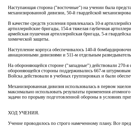
Наступающая сторона ("восточные") на учении была предста
механизированной дивизии, 50-й гвардейской механизирован
В качестве средств усиления привлекалась 10-я артиллерийс
артиллерийские бригады, 154-я тяжелая гаубичная артиллери
армейская пушечная артиллерийская бригада, 5-я гвардейск
химической защиты.
Наступление корпуса обеспечивалось 140-й бомбардировочн
авиационными дивизиями и 511-м отдельным разведывател
На обороняющейся стороне ("западные") действовали 270-я 
обороняющейся стороны поддерживались 667-м штурмовым
Войска действовали в учебных группировках и были обесп
Механизированная дивизия использовалась в первом эшело
максимально использовать результаты применения атомного
задачи по прорыву подготовленной обороны в условиях при
ХОД УЧЕНИЯ.
Учение проводилось по строго намеченному плану. Все пр