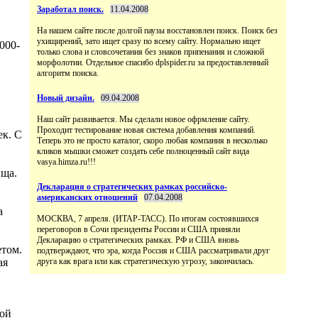
Заработал поиск.
11.04.2008
На нашем сайте после долгой паузы восстановлен поиск. Поиск без
ухищирений, зато ищет сразу по всему сайту. Нормально ищет
000-
только слова и словсочетания без знаков припенания и сложной
морфолотии. Отдельное спасибо dplspider.ru за предоставленный
алгоритм поиска.
Новый дизайн.
09.04.2008
Наш сайт развивается. Мы сделали новое офрмление сайту.
Проходит тестирование новая система добавления компаний.
ек. С
Теперь это не просто каталог, скоро любая компания в несколько
кликов мышки сможет создать себе полноценный сайт вида
vasya.himza.ru!!!
ища.
Декларация о стратегических рамках российско-
американских отношений
07.04.2008
а
МОСКВА, 7 апреля. (ИТАР-ТАСС). По итогам состоявшихся
переговоров в Сочи президенты России и США приняли
Декларацию о стратегических рамках. РФ и США вновь
етом.
подтверждают, что эра, когда Россия и США рассматривали друг
ая
друга как врага или как стратегическую угрозу, закончилась.
ной