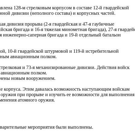
влена 128-м стрелковым корпусом в составе 12-й гвардейской
ной дивизии (неполного состава) и корпусных частей.
кая дивизия прорыва (2-я гвардейская и 47-я гаубичные
йская бригада и 16-я тяжелая минометная бригада), 27-я гвардей
ая инженерно-саперная бригада и 19-й отдельный батальон
ой, 10-й гвардейской штурмовой и 119-й истребительной
ьным авиационным полком.
стрелковая и 73-я механизированные дивизии. Действия войск
 авиационным полком.
ечены новым вооружением.
не корпуса. Этим давалась возможность наступающим войскам
 оружия при прорыве и изучить ее возможности для выполнения
менения атомного оружия.
едварительные мероприятия были выполнены.