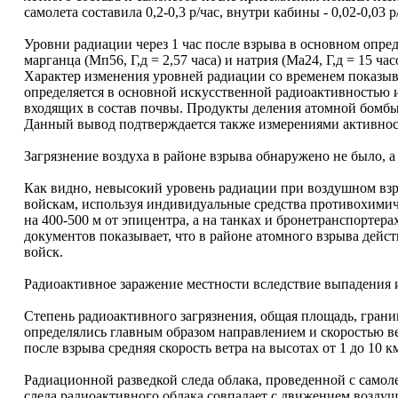
самолета составила 0,2-0,3 р/час, внутри кабины - 0,02-0,03 р
Уровни радиации через 1 час после взрыва в основном опр
марганца (Мп56, Г,д = 2,57 часа) и натрия (Ма24, Г,д = 15 ч
Характер изменения уровней радиации со временем показыва
определяется в основной искусственной радиоактивностью и
входящих в состав почвы. Продукты деления атомной бомбы
Данный вывод подтверждается также измерениями активности
Загрязнение воздуха в районе взрыва обнаружено не было, 
Как видно, невысокий уровень радиации при воздушном вз
войскам, используя индивидуальные средства противохимич
на 400-500 м от эпицентра, а на танках и бронетранспортера
документов показывает, что в районе атомного взрыва дейст
войск.
Радиоактивное заражение местности вследствие выпадения 
Степень радиоактивного загрязнения, общая площадь, гран
определялись главным образом направлением и скоростью вет
после взрыва средняя скорость ветра на высотах от 1 до 10 к
Радиационной разведкой следа облака, проведенной с самоле
следа радиоактивного облака совпадает с движением воздуш