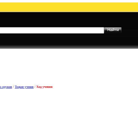
го оружия
/
Тоцкие учения
/
Ход учения