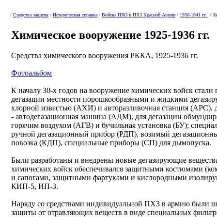
/
Средства защиты
/
Историческая справка
/
Войска ПХО и ПХЗ Красной Армии
/
1930-1941 гг.
/
Х
Химическое вооружение 1925-1936 гг.
Средства химического вооружения РККА, 1925-1936 гг.
Фотоальбом
К началу 30-х годов на вооружение химических войск стали
дегазации местности порошкообразными и жидкими дегазир
хлорной известью (АХИ) и авторазливочная станция (АРС), 
- автодегазационная машина (АДМ), для дегазации обмундиро
горячим воздухом (АГВ) и бучильная установка (БУ); специ
ручной дегазационный прибор (РДП), возимый дегазационны
повозка (КДП), специальные приборы (СП) для дымопуска.
Были разработаны и внедрены новые дегазирующие вещества
химических войск обеспечивался защитными костюмами (ко
и сапогами, защитными фартуками и кислородными изолир
КИП-5, ИП-3.
Наряду со средствами индивидуальной ПХЗ в армию были ш
защиты от отравляющих веществ в виде специальных фильтр