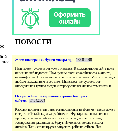
НОВОСТИ
ое
 бой
Ждем поддержки. Нужен модератор.
18.08.2008
менее
Наш проект существует уже 6 месяцев. К сожалению на сайте пока
жизни не наблюдается. Нам нужны люди способные его оживить,
начать форум. Подсказать чего не хватает на сайте. Мы всегда рады
любым пожеланиям и советам. Мы знаем что существует
определенная группа людей интересующаяся данной тематикой и
Открыто beta тестирование сервиса быстрых
сайтов.
17.04.2008
Каждый пользователь зарегестрированный на форуме теперь может
создать себе сайт вида vasya.himza.ru. Функционал пока сильно
урезан, но основа работатет. Все сайты созданные в период
тестирования удаляться не будут. Изменятся только макеты
дизайна. Так-же планирутся запустить рейтинг сайтов. Для