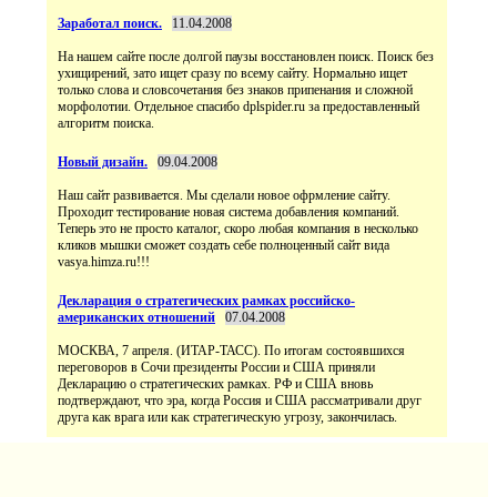
Заработал поиск.
11.04.2008
На нашем сайте после долгой паузы восстановлен поиск. Поиск без
ухищирений, зато ищет сразу по всему сайту. Нормально ищет
только слова и словсочетания без знаков припенания и сложной
морфолотии. Отдельное спасибо dplspider.ru за предоставленный
алгоритм поиска.
Новый дизайн.
09.04.2008
Наш сайт развивается. Мы сделали новое офрмление сайту.
Проходит тестирование новая система добавления компаний.
Теперь это не просто каталог, скоро любая компания в несколько
кликов мышки сможет создать себе полноценный сайт вида
vasya.himza.ru!!!
Декларация о стратегических рамках российско-
американских отношений
07.04.2008
МОСКВА, 7 апреля. (ИТАР-ТАСС). По итогам состоявшихся
переговоров в Сочи президенты России и США приняли
Декларацию о стратегических рамках. РФ и США вновь
подтверждают, что эра, когда Россия и США рассматривали друг
друга как врага или как стратегическую угрозу, закончилась.