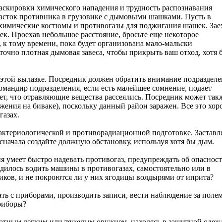
аскировки химического нападения и трудность распознавания
асток противника в грузовике с дымовыми шашками. Пусть в
вохимические костюмы и противогазы для поджигания шашек. Зае
ек. Проехав небольшое расстояние, бросьте еще некоторое
, к тому времени, пока будет организована мало-мальски
таточно плотная дымовая завеса, чтобы прикрыть ваш отход, хотя 
этой вылазке. Посредник должен обратить внимание подразделе
омандир подразделения, если есть малейшее сомнение, подает
яет, что отравляющие вещества рассеялись. Посредник может так
жения на биваке), поскольку данный район заражен. Все это хор
газах.
актериологической и противорадиационной подготовке. Заставл
о сначала создайте должную обстановку, используя хотя бы дым.
я умеет быстро надевать противогаз, предупреждать об опасност
одилось водить машины в противогазах, самостоятельно или в
иков, и не покроются ли у них ягодицы волдырями от иприта?
ь с приборами, производить записи, вести наблюдение за полем
приборы?
атным легким или тяжелым оружием, находясь в защитной одеж