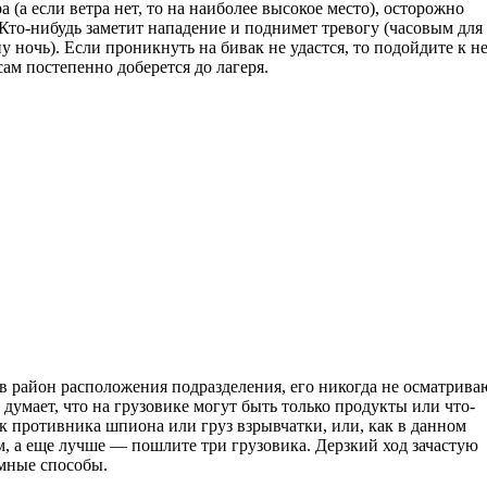
(а если ветра нет, то на наиболее высокое место), осторожно
 Кто-нибудь заметит нападение и поднимет тревогу (часовым для
 ночь). Если проникнуть на бивак не удастся, то подойдите к н
сам постепенно доберется до лагеря.
 в район расположения подразделения, его никогда не осматрива
умает, что на грузовике могут быть только продукты или что-
ок противника шпиона или груз взрывчатки, или, как в данном
м, а еще лучше — пошлите три грузовика. Дерзкий ход зачастую
умные способы.