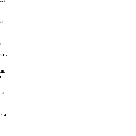
уя
и
ять
ишь
е
 и
, а