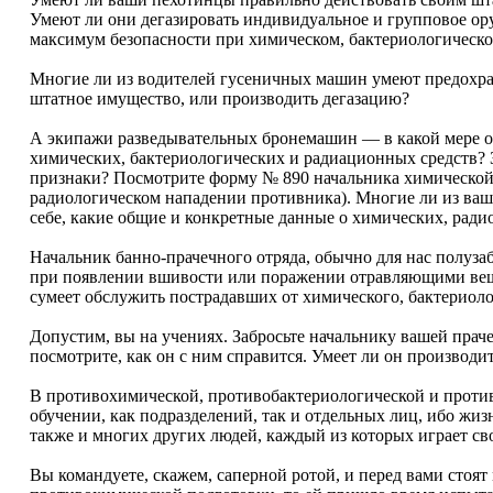
Умеют ли они дегазировать индивидуальное и групповое ору
максимум безопасности при химическом, бактериологическо
Многие ли из водителей гусеничных машин умеют предохра
штатное имущество, или производить дегазацию?
А экипажи разведывательных бронемашин — в какой мере о
химических, бактериологических и радиационных средств? 
признаки? Посмотрите форму № 890 начальника химической
радиологическом нападении противника). Многие ли из ваш
себе, какие общие и конкретные данные о химических, ради
Начальник банно-прачечного отряда, обычно для нас полузаб
при появлении вшивости или поражении отравляющими вещес
сумеет обслужить пострадавших от химического, бактериоло
Допустим, вы на учениях. Забросьте начальнику вашей пра
посмотрите, как он с ним справится. Умеет ли он производ
В противохимической, противобактериологической и проти
обучении, как подразделений, так и отдельных лиц, ибо жиз
также и многих других людей, каждый из которых играет св
Вы командуете, скажем, саперной ротой, и перед вами стоя