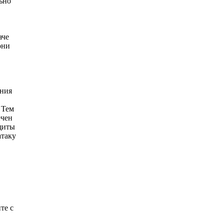
ьно
аче
они
ения
 Тем
ечен
щиты
атаку
те с