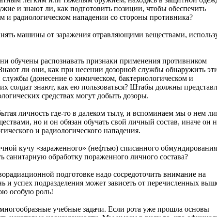
жие и знают ли, как подготовить позиции, чтобы обеспечить
м и радиологическом нападении со стороны противника?
нять машины от заражения отравляющими веществами, использ
ни обучены распознавать признаки применения противником
Знают ли они, как при несении дозорной службы обнаружить эт
 службы (донесение о химическом, бактериологическом и
их солдат знают, как ею пользоваться? Штабы должны представл
ологических средствах могут добыть дозоры.
ытая личность где-то в далеком тылу, и вспоминаем мы о нем л
твами, но и он обязан обучать свой личный состав, иначе он н
гического и радиологического нападения.
чечной кучу «зараженного» (нефтью) списанного обмундирования
ить санитарную обработку пораженного личного состава?
ворадиационной подготовке надо сосредоточить внимание на
нь и успех подразделения может зависеть от перечисленных выше
ою особую роль!
т многообразные учебные задачи. Если рота уже прошла основы