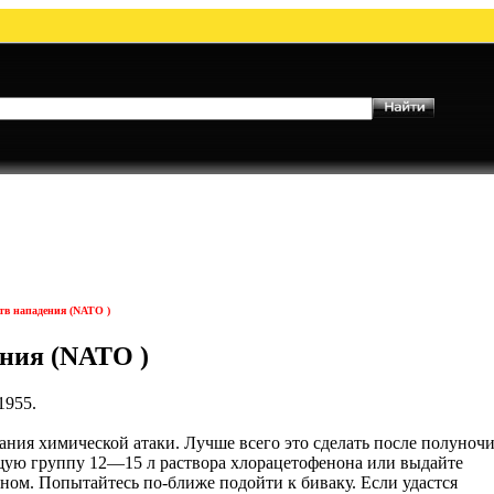
тв нападения (NATO )
ния (NATO )
1955.
ния химической атаки. Лучше всего это сделать после полуночи
ющую группу 12—15 л раствора хлорацетофенона или выдайте
ом. Попытайтесь по-ближе подойти к биваку. Если удастся