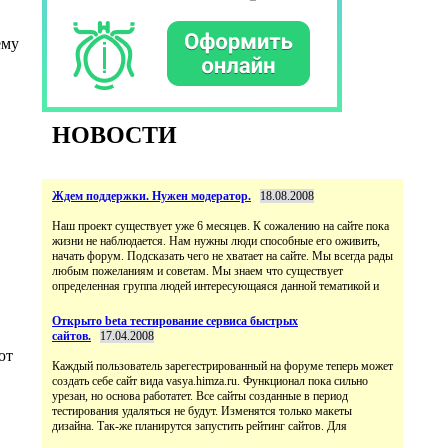
ему
НОВОСТИ
Ждем поддержки. Нужен модератор.
18.08.2008
Наш проект существует уже 6 месяцев. К сожалению на сайте пока
жизни не наблюдается. Нам нужны люди способные его оживить,
начать форум. Подсказать чего не хватает на сайте. Мы всегда рады
любым пожеланиям и советам. Мы знаем что существует
определенная группа людей интересующаяся данной тематикой и
Открыто beta тестирование сервиса быстрых
сайтов.
17.04.2008
ют
Каждый пользователь зарегестрированный на форуме теперь может
создать себе сайт вида vasya.himza.ru. Функционал пока сильно
урезан, но основа работатет. Все сайты созданные в период
тестирования удаляться не будут. Изменятся только макеты
дизайна. Так-же планирутся запустить рейтинг сайтов. Для