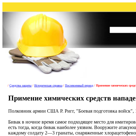
/
Средства защиты
/
Историческая справка
/
Послевоенный период
/
Примение химических средс
Примение химических средств нападе
Полковник армии США Р. Ригг, "Боевая подготовка войск", 
Бивак в ночное время самое подходящее место для имитирова
есть тогда, когда бивак наиболее уязвим. Вооружите атаку
каждому солдату 2—3 гранаты, снаряженные хлорацетофенон