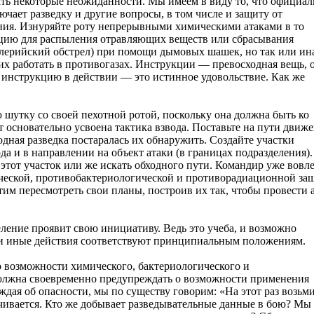
ть некоторые неожиданности. Мы имеем в виду то, что официал
чает разведку и другие вопросы, в том числе и защиту от
ния. Изнуряйте роту непрерывными химическими атаками в то
иацию для распыления отравляющих веществ или сбрасывания
лерийский обстрел) при помощи дымовых шашек, но так или ин
их работать в противогазах. Инструкции — превосходная вещь, 
 инструкцию в действии — это истинное удовольствие. Как же
 шутку со своей пехотной ротой, поскольку она должна быть ко
ет основательно усвоена тактика взвода. Поставьте на пути движ
дная разведка постаралась их обнаружить. Создайте участки
а и в направлении на объект атаки (в границах подразделения).
этот участок или же искать обходного пути. Командир уже вовл
ческой, противобактериологической и противорадиационной за
этим пересмотреть свои планы, построив их так, чтобы провести 
еление проявит свою инициативу. Ведь это учеба, и возможно
ли иные действия соответствуют принципиальным положениям.
 возможности химического, бактериологического и
 должна своевременно предупреждать о возможности применения
дая об опасности, мы по существу говорим: «На этот раз возьми
ичивается. Кто же добывает разведывательные данные в бою? Мы