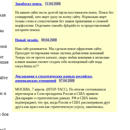
Заработал поиск.
11.04.2008
На нашем сайте после долгой паузы восстановлен поиск. Поиск без
хав
ухищирений, зато ищет сразу по всему сайту. Нормально ищет
только слова и словсочетания без знаков припенания и сложной
морфолотии. Отдельное спасибо dplspider.ru за предоставленный
алгоритм поиска.
бы
Новый дизайн.
09.04.2008
ния
Наш сайт развивается. Мы сделали новое офрмление сайту.
Проходит тестирование новая система добавления компаний.
же
Теперь это не просто каталог, скоро любая компания в несколько
ошая
кликов мышки сможет создать себе полноценный сайт вида
vasya.himza.ru!!!
Декларация о стратегических рамках российско-
яйте
американских отношений
07.04.2008
МОСКВА, 7 апреля. (ИТАР-ТАСС). По итогам состоявшихся
и и
переговоров в Сочи президенты России и США приняли
Декларацию о стратегических рамках. РФ и США вновь
подтверждают, что эра, когда Россия и США рассматривали друг
друга как врага или как стратегическую угрозу, закончилась.
 боя
де?