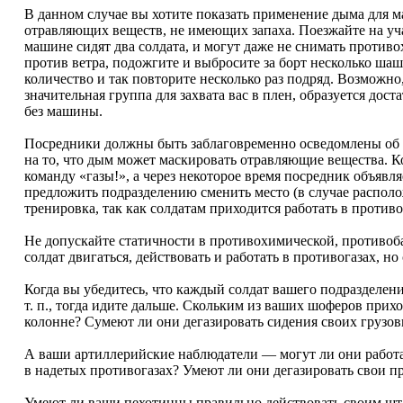
В данном случае вы хотите показать применение дыма для м
отравляющих веществ, не имеющих запаха. Поезжайте на уч
машине сидят два солдата, и могут даже не снимать проти
против ветра, подожгите и выбросите за борт несколько шаш
количество и так повторите несколько раз подряд. Возможно
значительная группа для захвата вас в плен, образуется дос
без машины.
Посредники должны быть заблаговременно осведомлены об 
на то, что дым может маскировать отравляющие вещества. К
команду «газы!», а через некоторое время посредник объявл
предложить подразделению сменить место (в случае располо
тренировка, так как солдатам приходится работать в противо
Не допускайте статичности в противохимической, противоб
солдат двигаться, действовать и работать в противогазах, н
Когда вы убедитесь, что каждый солдат вашего подразделени
т. п., тогда идите дальше. Скольким из ваших шоферов прих
колонне? Сумеют ли они дегазировать сидения своих грузов
А ваши артиллерийские наблюдатели — могут ли они работат
в надетых противогазах? Умеют ли они дегазировать свои 
Умеют ли ваши пехотинцы правильно действовать своим шт