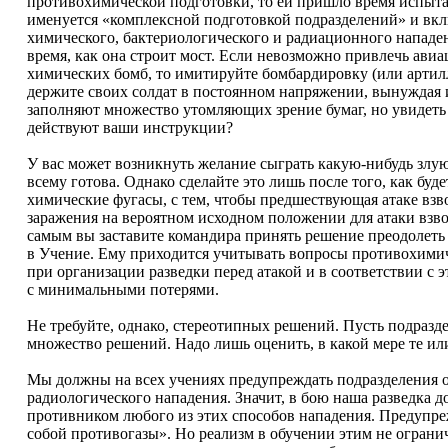
противохимической подготовки, то ей пришло время испыта
именуется «комплексной подготовкой подразделений» и вклю
химического, бактериологического и радиационного нападе
время, как она строит мост. Если невозможно привлечь ав
химических бомб, то имитируйте бомбардировку (или артил
держите своих солдат в постоянном напряжении, вынуждая 
заполняют множество утомляющих зрение бумаг, но увидеть
действуют ваши инструкции?
У вас может возникнуть желание сыграть какую-нибудь злую
всему готова. Однако сделайте это лишь после того, как буд
химические фугасы, с тем, чтобы предшествующая атаке взво
заражения на вероятном исходном положении для атаки взвод
самым вы заставите командира принять решение преодолеть 
в Учение. Ему приходится учитывать вопросы противохими
при организации разведки перед атакой и в соответствии с 
с минимальными потерями.
Не требуйте, однако, стереотипных решений. Пусть подразд
множество решений. Надо лишь оценить, в какой мере те и
Мы должны на всех учениях предупреждать подразделения о
радиологического нападения. Значит, в бою наша разведка
противником любого из этих способов нападения. Предупреж
собой противогазы». Но реализм в обучении этим не огран