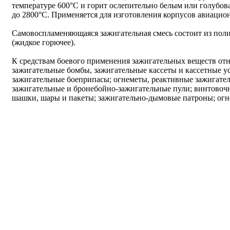
температуре 600°С и горит ослепительно белым или голубов
до 2800°С. Применяется для изготовления корпусов авиацио
Самовоспламеняющаяся зажигательная смесь состоит из пол
(жидкое горючее).
К средствам боевого применения зажигательных веществ от
зажигательные бомбы, зажигательные кассеты и кассетные у
зажигательные боеприпасы; огнеметы, реактивные зажигате
зажигательные и бронебойно-зажигательные пули; винтовоч
шашки, шары и пакеты; зажигательно-дымовые патроны; огн