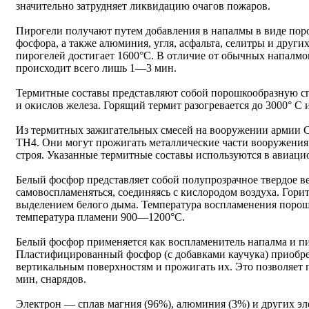
значительно затрудняет ликвидацию очагов пожаров.
Пирогели получают путем добавления в напалмы в виде поро
фосфора, а также алюминия, угля, асфальта, селитры и други
пирогелей достигает 1600°С. В отличие от обычных напалмо
происходит всего лишь 1—3 мин.
Термитные составы представляют собой порошкообразную с
и окислов железа. Горящий термит разогревается до 3000° С и
Из термитных зажигательных смесей на вооружении армии 
ТН4. Они могут прожигать металлические части вооружения 
строя. Указанные термитные составы используются в авиац
Белый фосфор представляет собой полупрозрачное твердое ве
самовоспламеняться, соединяясь с кислородом воздуха. Гор
выделением белого дыма. Температура воспламенения порош
температура пламени 900—1200°С.
Белый фосфор применяется как воспламенитель напалма и пи
Пластифицированный фосфор (с добавками каучука) приобре
вертикальным поверхностям и прожигать их. Это позволяет 
мин, снарядов.
Электрон — сплав магния (96%), алюминия (3%) и других эл