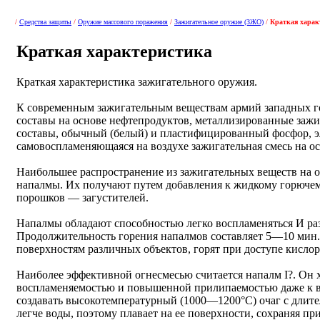
/
Средства защиты
/
Оружие массового поражения
/
Зажигательное оружие (ЗЖО)
/
Краткая харак
Краткая характеристика
Краткая характеристика зажигательного оружия.
К современным зажигательным веществам армий западных го
составы на основе нефтепродуктов, металлизированные зажи
составы, обычный (белый) и пластифицированный фосфор, э
самовоспламеняющаяся на воздухе зажигательная смесь на о
Наибольшее распространение из зажигательных веществ на 
напалмы. Их получают путем добавления к жидкому горючем
порошков — загустителей.
Напалмы обладают способностью легко воспламеняться И раз
Продолжительность горения напалмов составляет 5—10 мин
поверхностям различных объектов, горят при доступе кисло
Наиболее эффективной огнесмесью считается напалм I?. Он 
воспламеняемостью и повышенной прилипаемостью даже к 
создавать высокотемпературный (1000—1200°С) очаг с длит
легче воды, поэтому плавает на ее поверхности, сохраняя при