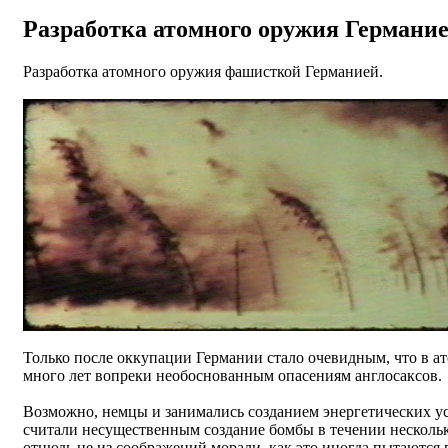
Разработка атомного оружия Германи
Разработка атомного оружия фашисткой Германией.
Только после оккупации Германии стало очевидным, что в а
много лет вопреки необоснованным опасениям англосаксов.
Возможно, немцы и занимались созданием энергетических у
считали несущественным создание бомбы в течении нескольки
отнюдь не из соображений морали, как это иногда пытаются 