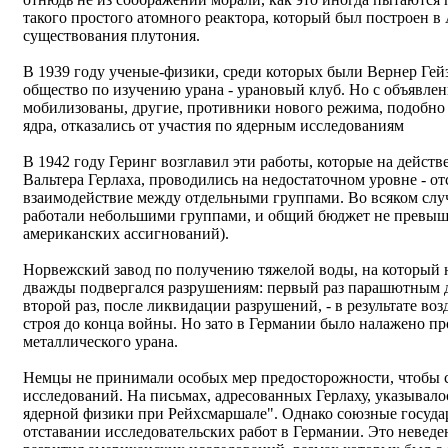
такого простого атомного реактора, который был построен в 
существования плутония.
В 1939 году ученые-физики, среди которых были Вернер Гейз
общество по изучению урана - урановый клуб. Но с объявл
мобилизованы, другие, противники нового режима, подобно
ядра, отказались от участия по ядерным исследованиям
В 1942 году Геринг возглавил эти работы, которые на дейст
Вальтера Герлаха, проводились на недостаточном уровне - о
взаимодействие между отдельными группами. Во всяком слу
работали небольшими группами, и общий бюджет не превыша
американских ассигнований).
Норвежский завод по получению тяжелой воды, на который 
дважды подвергался разрушениям: первый раз парашютным 
второй раз, после ликвидации разрушений, - в результате в
строя до конца войны. Но зато в Германии было налажено 
металлического урана.
Немцы не принимали особых мер предосторожности, чтобы со
исследований. На письмах, адресованных Герлаху, указывал
ядерной физики при Рейхсмаршале". Однако союзные государ
отставании исследовательских работ в Германии. Это невед