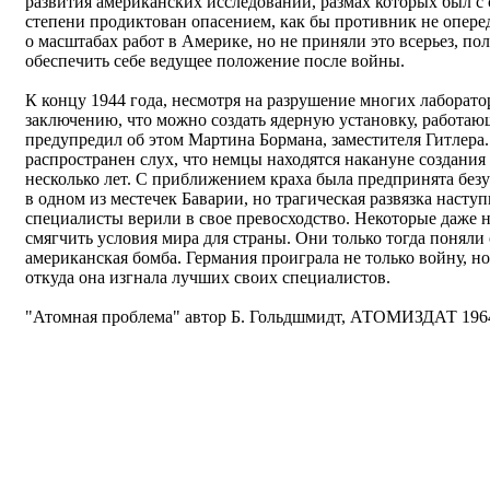
развития американских исследований, размах которых был с 
степени продиктован опасением, как бы противник не опере
о масштабах работ в Америке, но не приняли это всерьез, по
обеспечить себе ведущее положение после войны.
К концу 1944 года, несмотря на разрушение многих лаборат
заключению, что можно создать ядерную установку, работаю
предупредил об этом Мартина Бормана, заместителя Гитлера
распространен слух, что немцы находятся накануне создания 
несколько лет. С приближением краха была предпринята без
в одном из местечек Баварии, но трагическая развязка наст
специалисты верили в свое превосходство. Некоторые даже н
смягчить условия мира для страны. Они только тогда поняли
американская бомба. Германия проиграла не только войну, но
откуда она изгнала лучших своих специалистов.
"Атомная проблема" автор Б. Гольдшмидт, АТОМИЗДАТ 1964