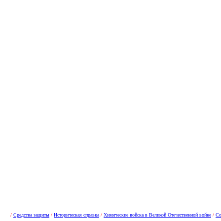
/
Средства защиты
/
Историческая справка
/
Химические войска в Великой Отечественной войне
/
Со