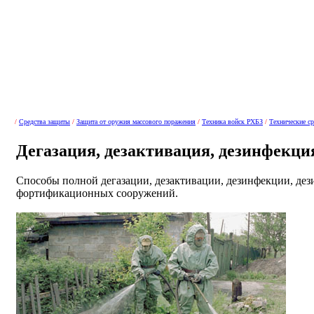
/
Средства защиты
/
Защита от оружия массового поражения
/
Техника войск РХБЗ
/
Технические ср
Дегазация, дезактивация, дезинфекци
Способы полной дегазации, дезактивации, дезинфекции, дез
фортификационных сооружений.