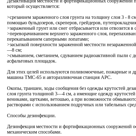
Дезактивация местности и фортификационных сооружений п
который осуществляется:
>срезанием зараженного слоя грунта на толщину слоя 3 - 8 с
помощью бульдозеров, скреперов, грейдеров, путепрокладчик
>зараженный грунт или снег отбрасывается или отвозится в 
>переворачиванием верхнего зараженного слоя, перепахива
перекапыванием саперными лопатами;
>засыпкой поверхности зараженной местности незараженной
—8 см;
>смыванием, сметанием, сдуванием радиоактивной пыли с д
асфальтовых площадок.
Для этих целей используются поливомоечные, пожарные и д
машина ТМС-65 и авторазливочная станция АРС.
Окопы, траншеи, ходы сообщения без одежды крутостей дез
слоя грунта толщиной 3—4 см, а имеющие одежду крутосте
вениками, щетками, ветошью, а при возможности обмывают
растворами с использованием подручных или табельных средс
Способы дезинфекции.
Дезинфекция местности и фортификационных сооружений о
механическим способами.