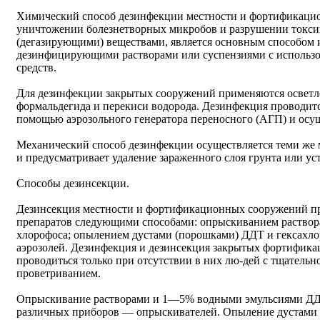
Химический способ дезинфекции местности и фортификаци
уничтожении болезнетворных микробов и разрушении ток
(дегазирующими) веществами, является основным способом 
дезинфицирующими растворами или суспензиями с использ
средств.
Для дезинфекции закрытых сооружений применяются осветл
формальдегида и перекиси водорода. Дезинфекция проводитс
помощью аэрозольного генератора переносного (АГП) и осу
Механический способ дезинфекции осуществляется теми же м
и предусматривает удаление зараженного слоя грунта или ус
Способы дезинсекции.
Дезинсекция местности и фортификационных сооружений п
препаратов следующими способами: опрыскиванием раствора
хлорофоса; опылением дустами (порошками) ДДТ и гексахл
аэрозолей. Дезинфекция и дезинсекция закрытых фортифик
проводиться только при отсутствии в них лю-дей с тщатель
проветриванием.
Опрыскивание растворами и 1—5% водными эмульсиями ДДТ,
различных приборов — опрыскивателей. Опыление дустами 