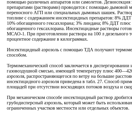
помощью различных аппаратов или самолетов. Дезинсекци
препаратами (растворами) проводится с помощью дымовой м
переносного АГП или специальных дымовых шашек. Раствор
топливе с содержанием инсектицидных препаратов: 8% ДДТ 
10% обогащенного гексахлорана; 3% линдана; 8% ДДТ плюс
обогащенного гексахлорана. Инсектицидные растворы готовя
МСАО-1. При приготовлении раствора на 100 л дизельного 
процентное содержание в килограммах.
Инсектицидный аэрозоль с помощью ТДА получают термоме
способом.
Термомеханический способ заключается в диспергировании
газовоздушной смесью, имеющей температуру плюс 400—420
аэрозоля, распространяющегося по ветру на большие расстоя
инсектицидного аэрозоля приведена в табл. 27. Способ прим
площадей при отсутствии восходящих потоков воздуха и скор
При механическом способе инсектицидный раствор дробится
грубодисперсный аэрозоль, который может быть использован
ограниченных участков местности или отдельных объектов.