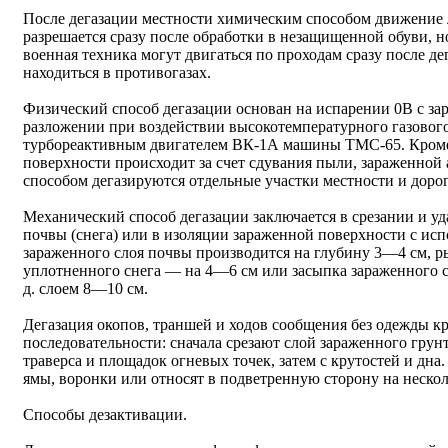
После дегазации местности химическим способом движение
разрешается сразу после обработки в незащищенной обуви, н
военная техника могут двигаться по проходам сразу после д
находиться в противогазах.
Физический способ дегазации основан на испарении 0В с за
разложении при воздействии высокотемпературного газового
турбореактивным двигателем ВК-1А машины ТМС-65. Кроме 
поверхности происходит за счет сдувания пыли, зараженной
способом дегазируются отдельные участки местности и доро
Механический способ дегазации заключается в срезании и уд
почвы (снега) или в изоляции зараженной поверхности с исп
зараженного слоя почвы производится на глубину 3—4 см, ры
уплотненного снега — на 4—6 см или засыпка зараженного с
д. слоем 8—10 см.
Дегазация окопов, траншей и ходов сообщения без одежды кр
последовательности: сначала срезают слой зараженного грунт
траверса и площадок огневых точек, затем с крутостей и дн
ямы, воронки или относят в подветренную сторону на нескол
Способы дезактивации.