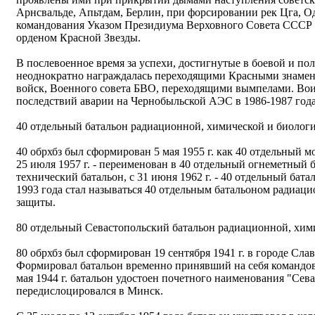
Арнсвальде, Апьтдам, Берлин, при форсировании рек Цга, О
командования Указом Президиума Верховного Совета СССР от
орденом Красной Звезды.
В послевоенное время за успехи, достигнутые в боевой и пол
неоднократно награждалась переходящими Красными знамен
войск, Военного совета БВО, переходящими вымпелами. Вои
последствий аварии на Чернобыльской АЭС в 1986-1987 года
40 отдельный батальон радиационной, химической и биолог
40 обрхбз был сформирован 5 мая 1955 г. как 40 отдельный 
25 июля 1957 г. - переименован в 40 отдельный огнеметный бат
технический батальон, с 31 июня 1962 г. - 40 отдельный бат
1993 года стал называться 40 отдельным батальоном радиац
защиты.
80 отдельный Севастопольский батальон радиационной, хим
80 обрхбз был сформирован 19 сентября 1941 г. в городе Сла
Формировал батальон временно принявший на себя командов
мая 1944 г. батальон удостоен почетного наименования "Сева
передислоцировался в Минск.