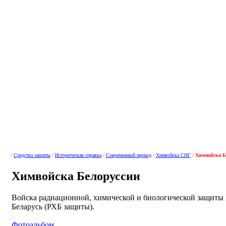
/
Средства защиты
/
Историческая справка
/
Современный период
/
Химвойска СНГ
/
Химвойска Б
Химвойска Белоруссии
Войска радиационной, химической и биологической защит
Беларусь (РХБ защиты).
Фотоальбом