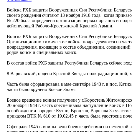
Войска РХБ защиты Вооруженных Сил Республики Беларусь, 
своего рождения считают 13 ноября 1918 года" когда приказ
№ 220 была определена организация первых органов и подр
действующей Рабоче-Крестьянской Красной Армии.
Войска РХБ защиты Вооруженных Сил Республики Беларусь 
Организационно химические войска подразделяются на части
подразделения, входящие в состав объединении, соединений
родов войск и специальных войск.
В состав войск РХБ защиты Республики Беларусь сейчас вход
8 Варшавский, ордена Красной Звезды полк радиационной, 
Часть была сформирована в мае-сентябре 1943 г. в пос. Катих
части было вручено Боевое Знамя.
Боевое крещение воины получили у г.Коростень Житомирской 
20 ноября 1944 г. часть обеспечивала наступление войск в П
освобождении городов: Кутно, Вроцлав, Варшава За участи
приказом ВТК № 610 от 19.02.45 г. часть была удостоена п
С февраля 1945 г. воины вели боевые действия на немецкой 
проявлены ими при прикрытии дымами наступления советски