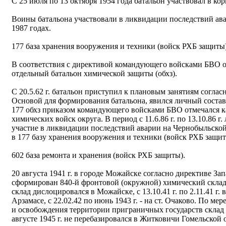
С 25 июля по 13 октября 1954 года батальон участвовал в ко
Воины батальона участвовали в ликвидации последствий ав
1987 годах.
177 база хранения вооружения и техники (войск РХБ защиты)
В соответствия с директивой командующего войсками БВО от
отдельный батальон химической защиты (обхз).
С 20.5.62 г. батальон приступил к плановым занятиям согла
Основой для формирования батальона, явился личный состав ч
177 обхз приказом командующего войсками БВО отмечался ка
химических войск округа. В период с 11.6.86 г. по 13.10.86 г
участие в ликвидации последствий аварии на Чернобыльской 
в 177 базу хранения вооружения и техники (войск РХБ защит
602 база ремонта и хранения (войск РХБ защиты).
20 августа 1941 г. в городе Можайске согласно директиве Зап
сформирован 840-й фронтовой (окружной) химический склад З
склад дислоцировался в Можайске, с 13.10.41 г. по 2.11.41 г. в 
Арзамасе, с 22.02.42 по июнь 1943 г. - на ст. Очаково. По ме
и освобождения территории приграничных государств склад 
августе 1945 г. не перебазировался в Житковичи Гомельской 