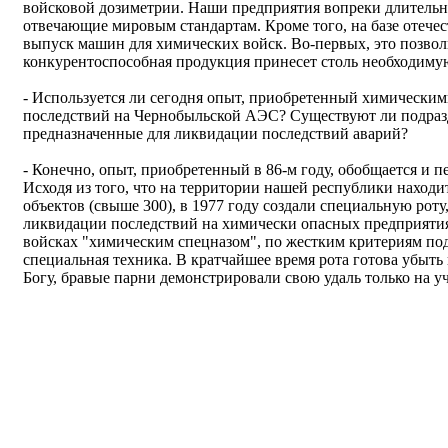
войсковой дозиметрии. Наши предприятия вопреки длительно
отвечающие мировым стандартам. Кроме того, на базе отеч
выпуск машин для химических войск. Во-первых, это позвол
конкурентоспособная продукция принесет столь необходиму
- Используется ли сегодня опыт, приобретенный химически
последствий на Чернобыльской АЭС? Существуют ли подразд
предназначенные для ликвидации последствий аварий?
- Конечно, опыт, приобретенный в 86-м году, обобщается и пе
Исходя из того, что на территории нашей республики наход
объектов (свыше 300), в 1977 году создали специальную роту
ликвидации последствий на химически опасных предприятиях
войсках "химическим спецназом", по жестким критериям под
специальная техника. В кратчайшее время рота готова убыть 
Богу, бравые парни демонстрировали свою удаль только на уч