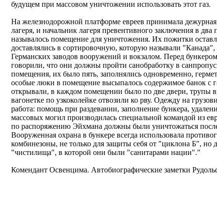
будущем при массовом уничтожении использовать этот газ.
На железнодорожной платформе евреев принимала дежурная 
лагеря, и начальник лагеря превентивного заключения в два 
называлось помещение для уничтожения. Их пожитки оставл
доставлялись в сортировочную, которую называли "Канада"
Германских заводов вооружений и вокзалом. Перед бункером
говорили, что они должны пройти санобработку в санпропус
помещения, их было пять, заполнялись одновременно, гермет
особые люки в помещение высыпалось содержимое банок с г
открывали, в каждом помещении было по две двери, трупы в
вагонетке по узкоколейке отвозили ко рву. Одежду на грузов
работа: помощь при раздевании, заполнение бункера, удалени
массовых могил производилась специальной командой из евр
по распоряжению Эйхмана должны были уничтожаться посл
Вооруженная охрана в бункере всегда использовала противо
комбинезоны, не только для защиты себя от "циклона Б", но 
"чистилища", в которой они были "санитарами нации"."
Комендант Освенцима. Автобиографические заметки Рудольфа