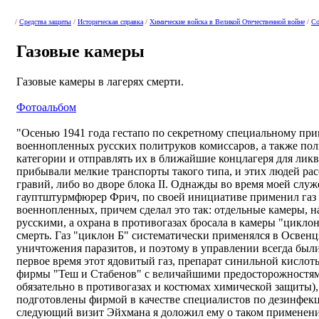
/
Средства защиты
/
Историческая справка
/
Химические войска в Великой Отечественной войне
/
Со
Газовые камеры
Газовые камеры в лагерях смерти.
Фотоальбом
"Осенью 1941 года гестапо по секретному специальному прик
военнопленных русских политруков комиссаров, а также по
категории и отправлять их в ближайшие концлагеря для лик
прибывали мелкие транспорты такого типа, и этих людей рас
гравий, либо во дворе блока II. Однажды во время моей слу
гауптштурмфюрер Фрич, по своей инициативе применил газ 
военнопленных, причем сделал это так: отдельные камеры, н
русскими, а охрана в противогазах бросала в камеры "цикл
смерть. Газ "циклон Б" систематически применялся в Освен
уничтожения паразитов, и поэтому в управлении всегда были
первое время этот ядовитый газ, препарат синильной кисло
фирмы "Теш и Стабенов" с величайшими предосторожностями
обязательно в противогазах и костюмах химической защиты),
подготовлены фирмой в качестве специалистов по дезинфек
следующий визит Эйхмана я доложил ему о таком применени