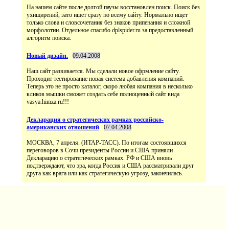
На нашем сайте после долгой паузы восстановлен поиск. Поиск без
ухищирений, зато ищет сразу по всему сайту. Нормально ищет
только слова и словсочетания без знаков припенания и сложной
морфолотии. Отдельное спасибо dplspider.ru за предоставленный
алгоритм поиска.
Новый дизайн.
09.04.2008
Наш сайт развивается. Мы сделали новое офрмление сайту.
Проходит тестирование новая система добавления компаний.
Теперь это не просто каталог, скоро любая компания в несколько
кликов мышки сможет создать себе полноценный сайт вида
vasya.himza.ru!!!
Декларация о стратегических рамках российско-
американских отношений
07.04.2008
МОСКВА, 7 апреля. (ИТАР-ТАСС). По итогам состоявшихся
переговоров в Сочи президенты России и США приняли
Декларацию о стратегических рамках. РФ и США вновь
подтверждают, что эра, когда Россия и США рассматривали друг
друга как врага или как стратегическую угрозу, закончилась.