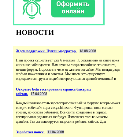
НОВОСТИ
Ждем поддержки. Нужен модератор.
18.08.2008
Наш проект существует уже 6 месяцев. К сожалению на сайте пока
жизни не наблюдается. Нам нужны люди способные его оживить,
начать форум. Подсказать чего не хватает на сайте. Мы всегда рады
любым пожеланиям и советам. Мы знаем что существует
определенная группа людей интересующаяся данной тематикой и
Открыто beta тестирование сервиса быстрых
сайтов.
17.04.2008
Каждый пользователь зарегестрированный на форуме теперь может
создать себе сайт вида vasya.himza.ru. Функционал пока сильно
урезан, но основа работатет. Все сайты созданные в период
тестирования удаляться не будут. Изменятся только макеты
дизайна. Так-же планирутся запустить рейтинг сайтов. Для
Заработал поиск.
11.04.2008