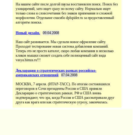
На нашем сайте после долгой паузы восстановлен поиск. Поиск без
ухищирений, зато ищет сразу по всему сайту. Нормально ищет
только слова и словсочетания без знаков припенания и сложной
морфолотии. Отдельное спасибо dplspider.ru за предоставленный
алгоритм поиска.
Новый дизайн.
09.04.2008
Наш сайт развивается. Мы сделали новое офрмление сайту.
Проходит тестирование новая система добавления компаний.
Теперь это не просто каталог, скоро любая компания в несколько
кликов мышки сможет создать себе полноценный сайт вида
vasya.himza.ru!!!
Декларация о стратегических рамках российско-
американских отношений
07.04.2008
МОСКВА, 7 апреля. (ИТАР-ТАСС). По итогам состоявшихся
переговоров в Сочи президенты России и США приняли
Декларацию о стратегических рамках. РФ и США вновь
подтверждают, что эра, когда Россия и США рассматривали друг
друга как врага или как стратегическую угрозу, закончилась.