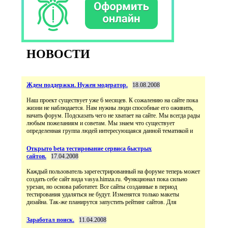
НОВОСТИ
Ждем поддержки. Нужен модератор.
18.08.2008
Наш проект существует уже 6 месяцев. К сожалению на сайте пока
жизни не наблюдается. Нам нужны люди способные его оживить,
начать форум. Подсказать чего не хватает на сайте. Мы всегда рады
любым пожеланиям и советам. Мы знаем что существует
определенная группа людей интересующаяся данной тематикой и
Открыто beta тестирование сервиса быстрых
сайтов.
17.04.2008
Каждый пользователь зарегестрированный на форуме теперь может
создать себе сайт вида vasya.himza.ru. Функционал пока сильно
урезан, но основа работатет. Все сайты созданные в период
тестирования удаляться не будут. Изменятся только макеты
дизайна. Так-же планирутся запустить рейтинг сайтов. Для
Заработал поиск.
11.04.2008