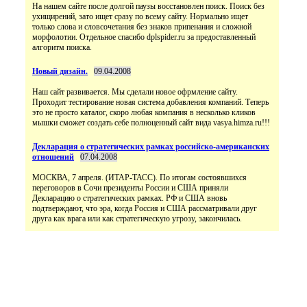
На нашем сайте после долгой паузы восстановлен поиск. Поиск без
ухищирений, зато ищет сразу по всему сайту. Нормально ищет
только слова и словсочетания без знаков припенания и сложной
морфолотии. Отдельное спасибо dplspider.ru за предоставленный
алгоритм поиска.
Новый дизайн.
09.04.2008
Наш сайт развивается. Мы сделали новое офрмление сайту.
Проходит тестирование новая система добавления компаний. Теперь
это не просто каталог, скоро любая компания в несколько кликов
мышки сможет создать себе полноценный сайт вида vasya.himza.ru!!!
Декларация о стратегических рамках российско-американских
отношений
07.04.2008
МОСКВА, 7 апреля. (ИТАР-ТАСС). По итогам состоявшихся
переговоров в Сочи президенты России и США приняли
Декларацию о стратегических рамках. РФ и США вновь
подтверждают, что эра, когда Россия и США рассматривали друг
друга как врага или как стратегическую угрозу, закончилась.