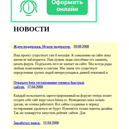
НОВОСТИ
Ждем поддержки. Нужен модератор.
18.08.2008
Наш проект существует уже 6 месяцев. К сожалению на сайте пока
жизни не наблюдается. Нам нужны люди способные его оживить,
начать форум. Подсказать чего не хватает на сайте. Мы всегда рады
любым пожеланиям и советам. Мы знаем что существует
определенная группа людей интересующаяся данной тематикой и
Открыто beta тестирование сервиса быстрых
сайтов.
17.04.2008
Каждый пользователь зарегестрированный на форуме теперь может
создать себе сайт вида vasya.himza.ru. Функционал пока сильно
урезан, но основа работатет. Все сайты созданные в период
тестирования удаляться не будут. Изменятся только макеты дизайна.
Так-же планирутся запустить рейтинг сайтов. Для
Заработал поиск.
11.04.2008