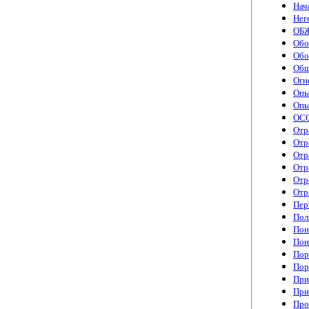
Нач
Нег
ОБ
Обо
Обо
Общ
Огн
Опы
Опы
ОС
Отр
Отр
Отр
Отр
Отр
Отр
Пер
Пол
Пон
Пон
Пор
Пор
При
При
Про