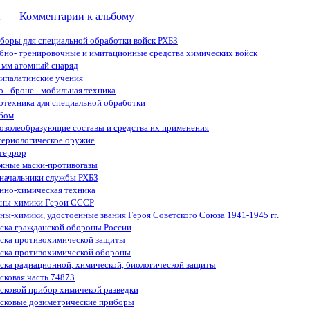
ы
|
Комментарии к альбому
боры для специальной обработки войск РХБЗ
бно- тренировочные и имитационные средства химических войск
-мм атомный снаряд
ипалатинские учения
о - броне - мобильная техника
отехника для специальной обработки
бом
озолеобразующие составы и средства их применения
териологическое оружие
террор
жные маски-противогазы
начальники службы РХБЗ
нно-химическая техника
ны-химики Герои СССР
ны-химики, удостоенные звания Героя Советского Союза 1941-1945 гг.
ска гражданской обороны России
ска противохимической защиты
ска противохимической обороны
ска радиационной, химической, биологической защиты
сковая часть 74873
сковой прибор химичекой разведки
сковые дозиметрические приборы