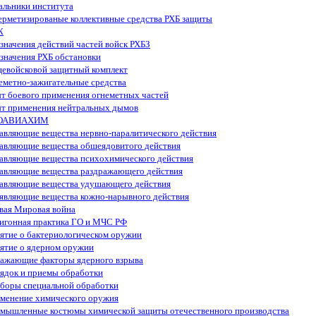
альники института
ерметизированые коллективные средства РХБ защиты
Ж
значения действий частей войск РХБЗ
значения РХБ обстановки
евойсковой защитный комплект
еметно-зажигательные средства
т боевого применения огнеметных частей
т применения нейтральных дымов
ОАВИАХИМ
авляющие вещества нервно-паралитического действия
авляющие вещества обшеядовитого действия
авляющие вещества психохимического действия
авляющие вещества раздражающего действия
авляющие вещества удушающего действия
являющие вещества кожно-нарывного действия
вая Мировая война
игонная практика ГО и МЧС РФ
ятие о бактериологическом оружии
ятие о ядерном оружии
ажающие факторы ядерного взрыва
ядок и приемы обработки
боры специальной обработки
менение химического оружия
мышленные костюмы химической защиты отечественного производства