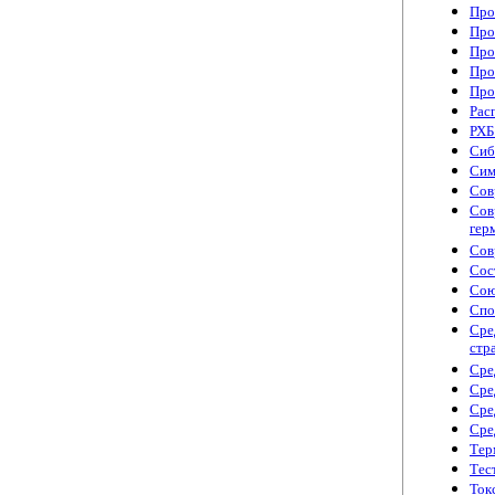
Про
Про
Про
Про
Про
Рас
РХБ
Сиб
Сим
Сов
Сов
гер
Сов
Сос
Сою
Спо
Сре
стр
Сре
Сре
Сре
Сре
Тер
Тес
Ток