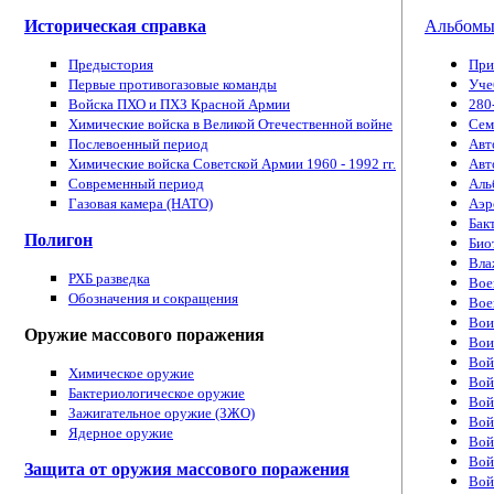
Историческая справка
Альбом
Предыстория
При
Первые противогазовые команды
Уче
Войска ПХО и ПХЗ Красной Армии
280
Химические войска в Великой Отечественной войне
Cем
Послевоенный период
Авт
Химические войска Советской Армии 1960 - 1992 гг.
Авт
Современный период
Аль
Газовая камера (НАТО)
Аэр
Бак
Полигон
Био
Вла
РХБ разведка
Вое
Обозначения и сокращения
Вое
Вои
Оружие массового поражения
Вои
Вой
Химическое оружие
Вой
Бактериологическое оружие
Вой
Зажигательное оружие (ЗЖО)
Вой
Ядерное оружие
Вой
Вой
Защита от оружия массового поражения
Вой