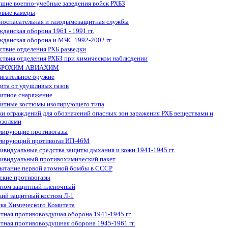
шие военно-учебные заведения войск РХБЗ
овые камеры
носпасательная и газодымозащитная службы
жданская оборона 1961 - 1991 гг.
жданская оборона и МЧС 1992-2002 гг.
ствие отделения РХБ разведки
ствия отделения РХБЗ при химическом наблюдении
БРОХИМ АВИАХИМ
игательное оружие
ита от удушливых газов
итное снаряжение
итные костюмы изолирующего типа
ки ограждений для обозначений опасных зон заражения РХБ веществами и
озолями
лирующие противогазы
лирующий противогаз ИП-46М
ивидуальные средства защиты дыхания и кожи 1941-1945 гг.
ивидуальный противохимический пакет
ытание первой атомной бомбы в СССР
ские противогазы
тюм защитный пленочный
кий защитный костюм Л-1
ка Химического Комитета
тная противовоздушая оборона 1941-1945 гг.
тная противовоздушная оборона 1945-1961 гг.