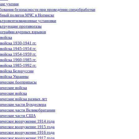
кие учения
бования безопасности при проведении спецобработки
бный полигон МЧС в Ногинске
ьтровентиляционные установки
ьтрующие противогазы
ографии ядерных взрывов
войска
войска 1930-1941 гг.
войска 1945-1954 гг.
войска 1954-1959 гг.
войска 1960-1985 гг.
войска 1985-1992 гг.
войска Белоруссии
войска Украины
ические боеприпасы
ические войска
ические войска
ические войска разных лет
ические части Бундесвера
ические части Великобритании
ические части США
ическое вооружение 1914 года
ическое вооружение 1915 года
ическое вооружение 1916 года
ическое вооружение 1917 года