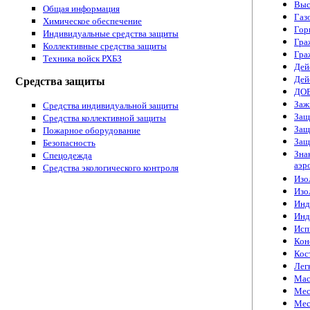
Выс
Общая информация
Газ
Химическое обеспечение
Гор
Индивидуальные средства защиты
Гра
Коллективные средства защиты
Гра
Техника войск РХБЗ
Дей
Дей
Средства защиты
ДО
Заж
Средства индивидуальной защиты
Защ
Средства коллективной защиты
Защ
Пожарное оборудование
Защ
Безопасность
Зна
Спецодежда
аэр
Cредства экологического контроля
Изо
Изо
Инд
Инд
Исп
Кон
Кос
Лег
Мас
Мес
Мес