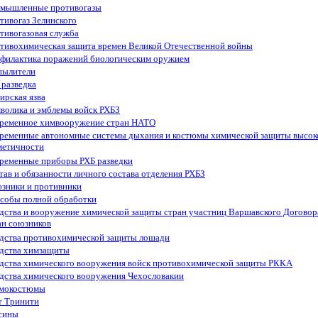
мышленные противогазы
тивогаз Зелинского
тивогазовая служба
тивохимическая защита времен Великой Отечественной войны
филактика поражений биологическим оружием
пылители
 разведка
ирская язва
волика и эмблемы войск РХБЗ
ременное химвооружение стран НАТО
ременные автономные системы дыхания и костюмы химической защиты высок
метичности
ременные приборы РХБ разведки
тав и обязанности личного состава отделения РХБЗ
зники и противники
собы полной обработки
дства и вооружение химической защиты стран участниц Варшавского Договор
ан союзников
дства противохимической защиты лошади
дства химзащиты
дства химического вооружения войск противохимической защиты РККА
дства химического вооружения Чехословакии
мокостюмы
т Тринити
сины